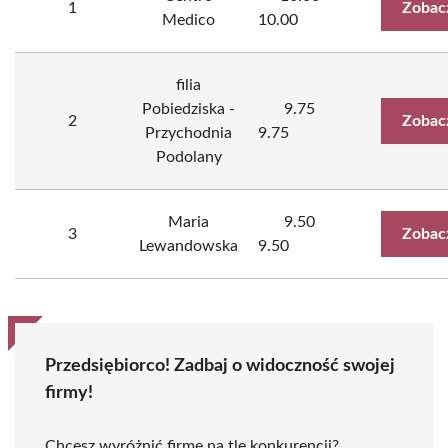
1
Zobac
Medico
10.00
filia
Pobiedziska -
9.75
2
Zobac
Przychodnia
9.75
Podolany
Maria
9.50
3
Zobac
Lewandowska
9.50
Przedsiębiorco! Zadbaj o widoczność swojej
firmy!
Chcesz wyróżnić firmę na tle konkurencji?