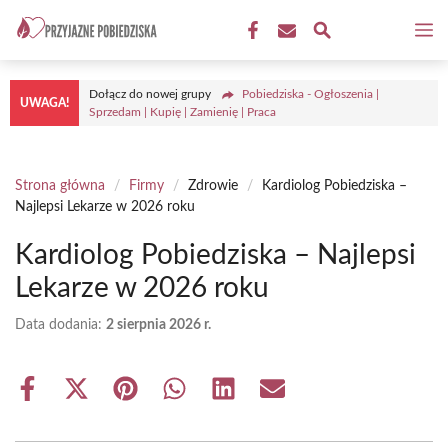
Przejdź
M
do
treści
Dołącz do nowej grupy
Pobiedziska - Ogłoszenia |
UWAGA!
Sprzedam | Kupię | Zamienię | Praca
Strona główna
/
Firmy
/
Zdrowie
/
Kardiolog Pobiedziska –
Najlepsi Lekarze w 2026 roku
Kardiolog Pobiedziska – Najlepsi
Lekarze w 2026 roku
Data dodania:
2 sierpnia 2026 r.
Share
Share
Share
Share
Share
Share
on
on
on
on
on
on
Facebook
X
Pinterest
WhatsApp
LinkedIn
Email
(Twitter)