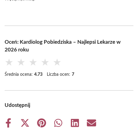
Oceń: Kardiolog Pobiedziska – Najlepsi Lekarze w
2026 roku
★
★
★
★
★
Średnia ocena:
4.73
Liczba ocen:
7
Udostępnij
Share
Share
Share
Share
Share
Share
on
on
on
on
on
on
Facebook
X
Pinterest
WhatsApp
LinkedIn
Email