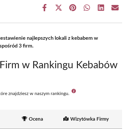
Share
Share
Share
Share
Share
Share
on
on
on
on
on
on
Facebook
X
Pinterest
WhatsApp
LinkedIn
Email
(Twitter)
stawienie najlepszych lokali z kebabem w
pośród 3 firm.
 Firm w Rankingu Kebabów
które znajdziesz w naszym rankingu.
Ocena
Wizytówka Firmy