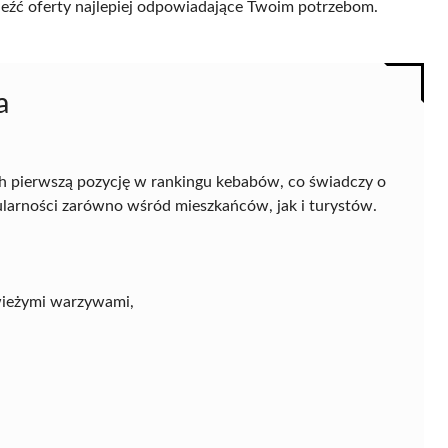
naleźć oferty najlepiej odpowiadające Twoim potrzebom.
a
h pierwszą pozycję w rankingu kebabów, co świadczy o
pularności zarówno wśród mieszkańców, jak i turystów.
świeżymi warzywami,