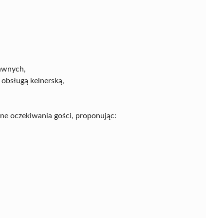
awnych,
obsługą kelnerską,
e oczekiwania gości, proponując:
: