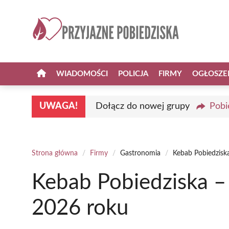
Przejdź
do
treści
WIADOMOŚCI
POLICJA
FIRMY
OGŁOSZE
UWAGA!
Dołącz do nowej grupy
Pobi
Strona główna
/
Firmy
/
Gastronomia
/
Kebab Pobiedzisk
Kebab Pobiedziska –
2026 roku