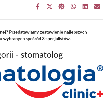
Share
Share
Share
Share
Share
Share
on
on
on
on
on
on
Facebook
X
Pinterest
WhatsApp
LinkedIn
Email
(Twitter)
znej? Przedstawiamy zestawienie najlepszych
u wybranych spośród 3 specjalistów.
orii - stomatolog