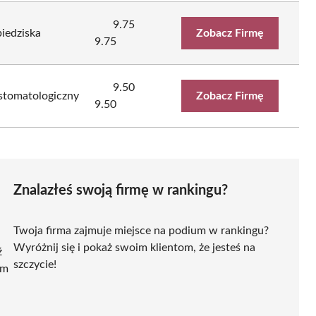
9.75
iedziska
Zobacz Firmę
9.75
9.50
stomatologiczny
Zobacz Firmę
9.50
Znalazłeś swoją firmę w rankingu?
Twoja firma zajmuje miejsce na podium w rankingu?
Wyróżnij się i pokaż swoim klientom, że jesteś na
ź
szczycie!
ym