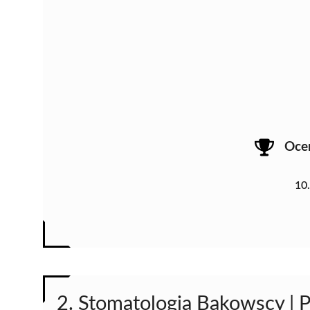
Oce
10
2. Stomatologia Bąkowscy | 