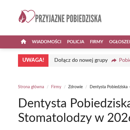
Przejdź
do
treści
WIADOMOŚCI
POLICJA
FIRMY
OGŁOSZE
UWAGA!
Dołącz do nowej grupy
Pobi
Strona główna
/
Firmy
/
Zdrowie
/
Dentysta Pobiedziska 
Dentysta Pobiedziska
Stomatolodzy w 202