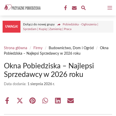
Przejdź
M
do
treści
Dołącz do nowej grupy
Pobiedziska - Ogłoszenia |
UWAGA!
Sprzedam | Kupię | Zamienię | Praca
Strona główna
/
Firmy
/
Budownictwo, Dom i Ogród
/
Okna
Pobiedziska – Najlepsi Sprzedawcy w 2026 roku
Okna Pobiedziska – Najlepsi
Sprzedawcy w 2026 roku
Data dodania:
1 sierpnia 2026 r.
Share
Share
Share
Share
Share
Share
on
on
on
on
on
on
Facebook
X
Pinterest
WhatsApp
LinkedIn
Email
(Twitter)