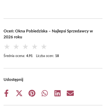
Oceń: Okna Pobiedziska – Najlepsi Sprzedawcy w
2026 roku
★
★
★
★
★
Średnia ocena:
4.91
Liczba ocen:
18
Udostępnij
Share
Share
Share
Share
Share
Share
on
on
on
on
on
on
Facebook
X
Pinterest
WhatsApp
LinkedIn
Email