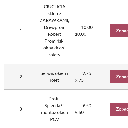
CIUCHCIA
sklep z
ZABAWKAMI,
Drewprom
10.00
1
Zobac
Robert
10.00
Promiński
okna drzwi
rolety
Serwis okien i
9.75
2
Zobac
rolet
9.75
Profil.
Sprzedaż i
9.50
3
Zobac
montaż okien
9.50
PCV