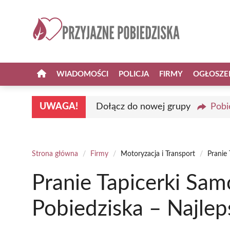
Przejdź
do
treści
WIADOMOŚCI
POLICJA
FIRMY
OGŁOSZE
UWAGA!
Dołącz do nowej grupy
Pobi
Strona główna
/
Firmy
/
Motoryzacja i Transport
/
Pranie
Pranie Tapicerki Sa
Pobiedziska – Najle