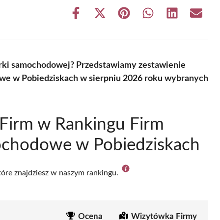
Share
Share
Share
Share
Share
Share
on
on
on
on
on
on
Facebook
X
Pinterest
WhatsApp
LinkedIn
Email
(Twitter)
cerki samochodowej? Przedstawiamy zestawienie
owe w Pobiedziskach w sierpniu 2026 roku wybranych
Firm w Rankingu Firm
mochodowe w Pobiedziskach
które znajdziesz w naszym rankingu.
Ocena
Wizytówka Firmy