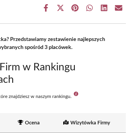
Share
Share
Share
Share
Share
Share
on
on
on
on
on
on
Facebook
X
Pinterest
WhatsApp
LinkedIn
Email
(Twitter)
ecka? Przedstawiamy zestawienie najlepszych
 wybranych spośród 3 placówek.
 Firm w Rankingu
ach
które znajdziesz w naszym rankingu.
Ocena
Wizytówka Firmy