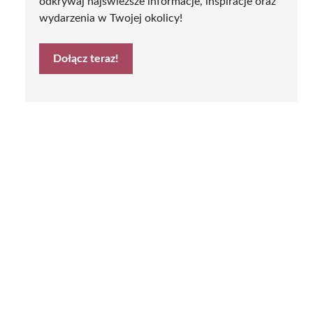
odkrywaj najświeższe informacje, inspiracje oraz
wydarzenia w Twojej okolicy!
Dołącz teraz!