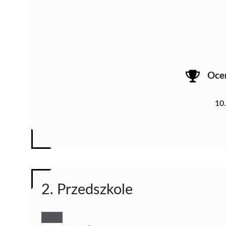
Oce
10
2. Przedszkole