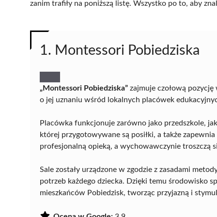
zanim trafiły na poniższą listę. Wszystko po to, aby z
1. Montessori Pobiedziska
„Montessori Pobiedziska”
zajmuje czołową pozycję w
o jej uznaniu wśród lokalnych placówek edukacyjny
Placówka funkcjonuje zarówno jako przedszkole, ja
której przygotowywane są posiłki, a także zapewnia
profesjonalną opieką, a wychowawczynie troszczą si
Sale zostały urządzone w zgodzie z zasadami metod
potrzeb każdego dziecka. Dzięki temu środowisko 
mieszkańców Pobiedzisk, tworząc przyjazną i stymul
Ocena w Google:
3.9