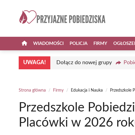
Przejdź
do
treści
WIADOMOŚCI
POLICJA
FIRMY
OGŁOSZE
UWAGA!
Dołącz do nowej grupy
Pobi
Strona główna
/
Firmy
/
Edukacja i Nauka
/
Przedszkole 
Przedszkole Pobiedzi
Placówki w 2026 rok