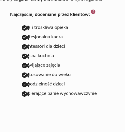
Najczęściej doceniane przez klientów:
miła i troskliwa opieka
profesjonalna kadra
montessori dla dzieci
własna kuchnia
rozwijające zajęcia
dostosowanie do wieku
samodzielność dzieci
wspierające panie wychowawczynie