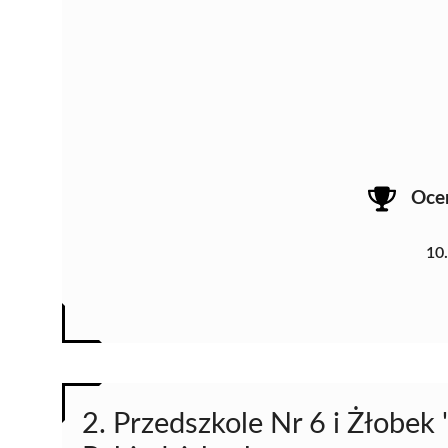
Oce
10
2. Przedszkole Nr 6 i Żłobek