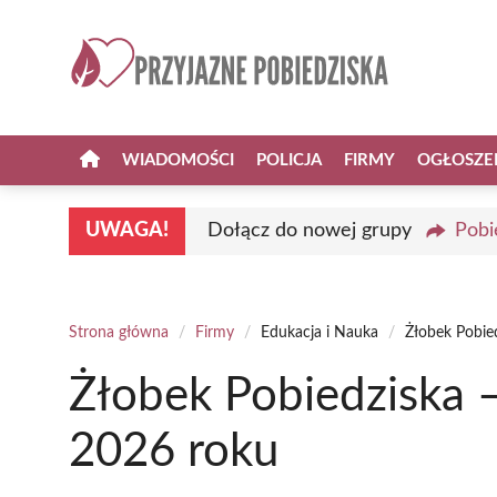
Przejdź
do
treści
WIADOMOŚCI
POLICJA
FIRMY
OGŁOSZE
UWAGA!
Dołącz do nowej grupy
Pobi
Strona główna
/
Firmy
/
Edukacja i Nauka
/
Żłobek Pobie
Żłobek Pobiedziska 
2026 roku