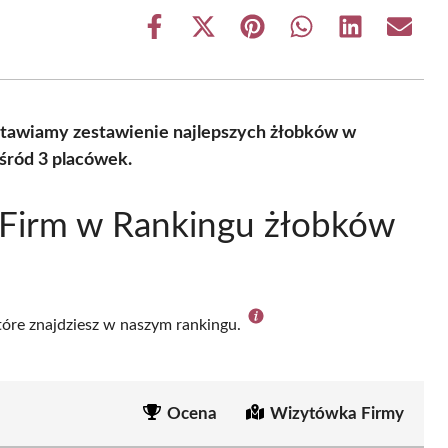
Share
Share
Share
Share
Share
Share
on
on
on
on
on
on
Facebook
X
Pinterest
WhatsApp
LinkedIn
Email
(Twitter)
stawiamy zestawienie najlepszych żłobków w
śród 3 placówek.
 Firm w Rankingu żłobków
które znajdziesz w naszym rankingu.
Ocena
Wizytówka Firmy