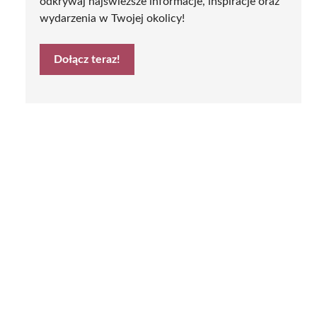
odkrywaj najświeższe informacje, inspiracje oraz
wydarzenia w Twojej okolicy!
Dołącz teraz!