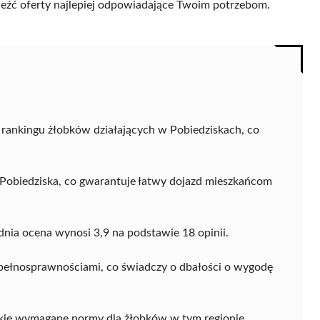
naleźć oferty najlepiej odpowiadające Twoim potrzebom.
rankingu żłobków działających w Pobiedziskach, co
10 Pobiedziska, co gwarantuje łatwy dojazd mieszkańcom
dnia ocena wynosi 3,9 na podstawie 18 opinii.
pełnosprawnościami, co świadczy o dbałości o wygodę
kie wymagane normy dla żłobków w tym regionie.