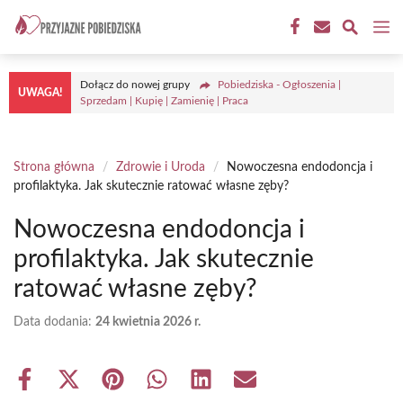
Przejdź
M
do
treści
Dołącz do nowej grupy
Pobiedziska - Ogłoszenia |
UWAGA!
Sprzedam | Kupię | Zamienię | Praca
Strona główna
/
Zdrowie i Uroda
/
Nowoczesna endodoncja i
profilaktyka. Jak skutecznie ratować własne zęby?
Nowoczesna endodoncja i
profilaktyka. Jak skutecznie
ratować własne zęby?
Data dodania:
24 kwietnia 2026 r.
Share
Share
Share
Share
Share
Share
on
on
on
on
on
on