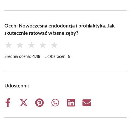
Oceń: Nowoczesna endodoncja i profilaktyka. Jak
skutecznie ratować własne zęby?
★
★
★
★
★
Średnia ocena:
4.48
Liczba ocen:
8
Udostępnij
Share
Share
Share
Share
Share
Share
on
on
on
on
on
on
Facebook
X
Pinterest
WhatsApp
LinkedIn
Email
(Twitter)