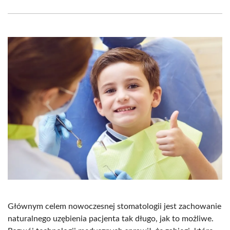
Facebook
X
Pinterest
WhatsApp
LinkedIn
Email
(Twitter)
Głównym celem nowoczesnej stomatologii jest zachowanie
naturalnego uzębienia pacjenta tak długo, jak to możliwe.