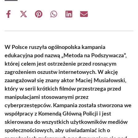
Share
Share
Share
Share
Share
Share
on
on
on
on
on
on
Facebook
X
Pinterest
WhatsApp
LinkedIn
Email
(Twitter)
W Polsce ruszyła ogólnopolska kampania
edukacyjna pod nazwą „Metoda na Podszywacza”,
której celem jest ostrzeżenie przed rosnącym
zagrożeniem oszustw internetowych. W akcję
zaangażował się znany aktor Maciej Musiałowski,
który w serii krótkich filmów przestrzega przed
manipulacjami stosowanymi przez
cyberprzestępców. Kampania została stworzona we
współpracy z Komendą Główną Policji i jest
skierowana do wszystkich użytkowników mediów
społecznościowych, aby uświadamiać ich o