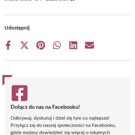
Udostępnij
Share
Share
Share
Share
Share
Share
on
on
on
on
on
on
Facebook
X
Pinterest
WhatsApp
LinkedIn
Email
(Twitter)
Dołącz do nas na Facebooku!
Odkrywaj, dyskutuj i dziel się tym co najlepsze!
Przyłącz się do naszej społeczności na Facebooku,
gdzie możesz dowiedzieć się więcej o lokalnych