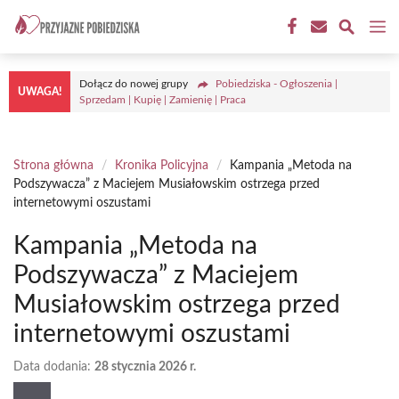
Przejdź
M
do
treści
Dołącz do nowej grupy
Pobiedziska - Ogłoszenia |
UWAGA!
Sprzedam | Kupię | Zamienię | Praca
Strona główna
/
Kronika Policyjna
/
Kampania „Metoda na
Podszywacza” z Maciejem Musiałowskim ostrzega przed
internetowymi oszustami
Kampania „Metoda na
Podszywacza” z Maciejem
Musiałowskim ostrzega przed
internetowymi oszustami
Data dodania:
28 stycznia 2026 r.