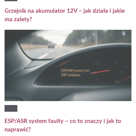
Grzejnik na akumulator 12V – jak działa i jakie
ma zalety?
ESP/ASR system faulty – co to znaczy i jak to
naprawić?