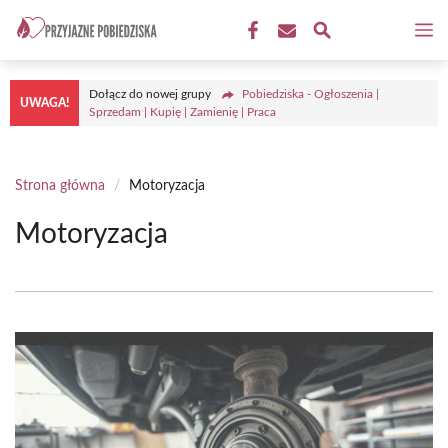
Przejdź
M
do
treści
Dołącz do nowej grupy
Pobiedziska - Ogłoszenia |
UWAGA!
Sprzedam | Kupię | Zamienię | Praca
Strona główna
/
Motoryzacja
Motoryzacja