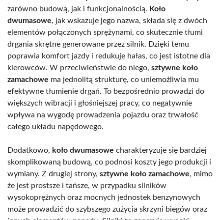
zarówno budową, jak i funkcjonalnością.
Koło
dwumasowe
, jak wskazuje jego nazwa, składa się z dwóch
elementów połączonych sprężynami, co skutecznie tłumi
drgania skrętne generowane przez silnik. Dzięki temu
poprawia komfort jazdy i redukuje hałas, co jest istotne dla
kierowców. W przeciwieństwie do niego,
sztywne koło
zamachowe
ma jednolitą strukturę, co uniemożliwia mu
efektywne tłumienie drgań. To bezpośrednio prowadzi do
większych wibracji i głośniejszej pracy, co negatywnie
wpływa na wygodę prowadzenia pojazdu oraz trwałość
całego układu napędowego.
Dodatkowo,
koło dwumasowe
charakteryzuje się bardziej
skomplikowaną budową, co podnosi koszty jego produkcji i
wymiany. Z drugiej strony,
sztywne koło zamachowe
, mimo
że jest prostsze i tańsze, w przypadku silników
wysokoprężnych oraz mocnych jednostek benzynowych
może prowadzić do szybszego zużycia skrzyni biegów oraz