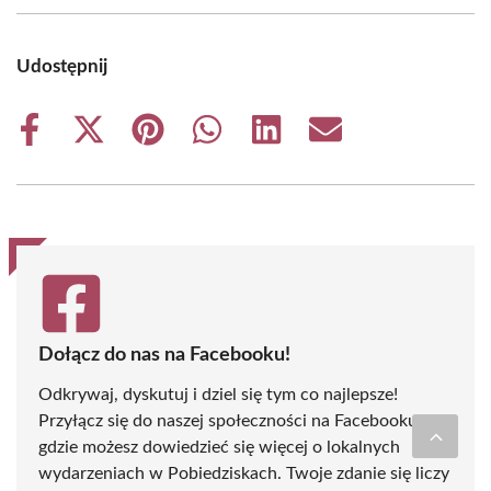
Udostępnij
Share
Share
Share
Share
Share
Share
on
on
on
on
on
on
Facebook
X
Pinterest
WhatsApp
LinkedIn
Email
(Twitter)
Dołącz do nas na Facebooku!
Odkrywaj, dyskutuj i dziel się tym co najlepsze!
Przyłącz się do naszej społeczności na Facebooku,
gdzie możesz dowiedzieć się więcej o lokalnych
wydarzeniach w Pobiedziskach. Twoje zdanie się liczy