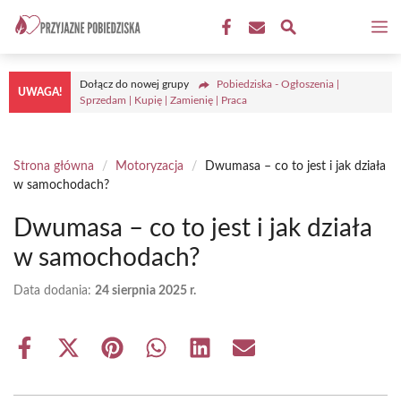
Przejdź
M
do
treści
Dołącz do nowej grupy
Pobiedziska - Ogłoszenia |
UWAGA!
Sprzedam | Kupię | Zamienię | Praca
Strona główna
/
Motoryzacja
/
Dwumasa – co to jest i jak działa
w samochodach?
Dwumasa – co to jest i jak działa
w samochodach?
Data dodania:
24 sierpnia 2025 r.
Share
Share
Share
Share
Share
Share
on
on
on
on
on
on
Facebook
X
Pinterest
WhatsApp
LinkedIn
Email
(Twitter)