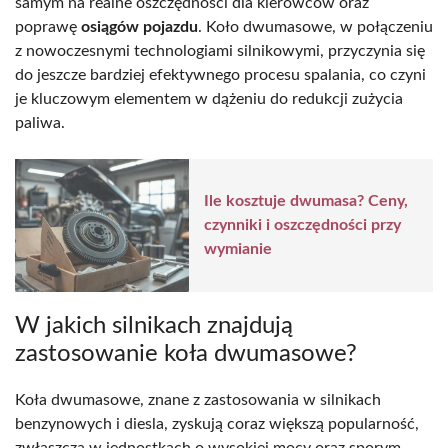
samym na realne oszczędności dla kierowców oraz
poprawę
osiągów pojazdu
. Koło dwumasowe, w połączeniu
z nowoczesnymi technologiami silnikowymi, przyczynia się
do jeszcze bardziej efektywnego procesu spalania, co czyni
je kluczowym elementem w dążeniu do redukcji zużycia
paliwa.
Ile kosztuje dwumasa? Ceny,
czynniki i oszczędności przy
wymianie
W jakich silnikach znajdują
zastosowanie koła dwumasowe?
Koła dwumasowe, znane z zastosowania w silnikach
benzynowych i diesla, zyskują coraz większą popularność,
zwłaszcza w jednostkach o wysokiej mocy oraz sporym