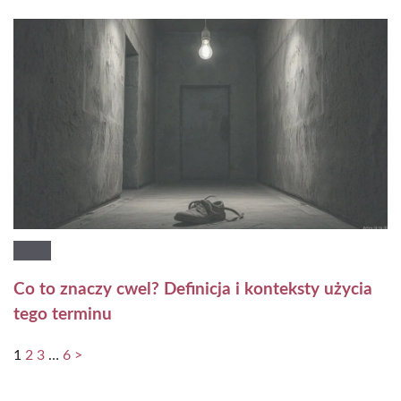
Co to znaczy cwel? Definicja i konteksty użycia
tego terminu
1
2
3
…
6
>