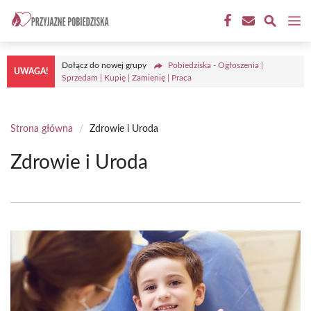
Przejdź
M
do
treści
Dołącz do nowej grupy
Pobiedziska - Ogłoszenia |
UWAGA!
Sprzedam | Kupię | Zamienię | Praca
Strona główna
/
Zdrowie i Uroda
Zdrowie i Uroda