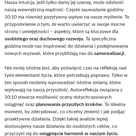
Nasza intuicja, jeśli tylko damy jej szansę, może odsłonić
naszą wewnętrzną mądrość. Częste zauważanie godziny
10:10 ma również pozytywny wpływ na nasze myślenie. To
przypomnienie o tym, że warto uwierzyć w swoje mocne
strony i umiejętności – aspekty, które są kluczowe dla
osobistego oraz duchowego rozwoju
. Ta specyficzna
godzina może nas inspirować do działania i podejmowania
nowych wyzwań, które przybliżają nas do
samorealizacji
.
Nie mniej istotne jest, aby poświęcić czas na refleksję nad
tymi elementami życia, które potrzebują poprawy. Tylko w
ten sposób możemy wprowadzać istotne zmiany, które
wpływają na naszą przyszłość. Autorefleksja związana z
10:10 stwarza możliwość oceny dotychczasowych
osiągnięć oraz
planowania przyszłych kroków
. To idealny
moment, by zdecydować, co chcemy zmienić i jak podjąć
proaktywne działania. Dzięki takiej analizie lepiej
dostosujemy nasze działania do osobistych celów, co
przyczyni się do
osiągnięcia harmonii w naszym życiu
.