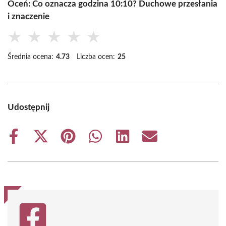
Oceń: Co oznacza godzina 10:10? Duchowe przesłania
i znaczenie
★
★
★
★
★
Średnia ocena:
4.73
Liczba ocen:
25
Udostępnij
Share
Share
Share
Share
Share
Share
on
on
on
on
on
on
Facebook
X
Pinterest
WhatsApp
LinkedIn
Email
(Twitter)