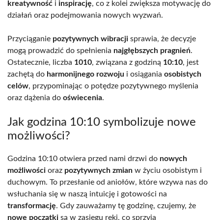
kreatywność
i
inspirację
, co z kolei zwiększa motywację do
działań oraz podejmowania nowych wyzwań.
Przyciąganie
pozytywnych wibracji
sprawia, że decyzje
mogą prowadzić do spełnienia
najgłębszych pragnień
.
Ostatecznie, liczba
1010
, związana z godziną
10:10
, jest
zachętą do
harmonijnego rozwoju
i osiągania
osobistych
celów
, przypominając o potędze pozytywnego myślenia
oraz dążenia do
oświecenia
.
Jak godzina 10:10 symbolizuje nowe
możliwości?
Godzina 10:10 otwiera przed nami drzwi do
nowych
możliwości
oraz
pozytywnych zmian
w życiu osobistym i
duchowym. To przesłanie od aniołów, które wzywa nas do
wsłuchania się w naszą intuicję i gotowości na
transformację
. Gdy zauważamy tę godzinę, czujemy, że
nowe początki
są w zasięgu ręki, co sprzyja