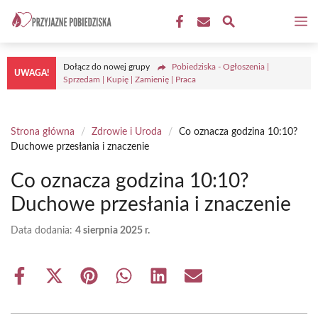
Przejdź
M
do
treści
Dołącz do nowej grupy
Pobiedziska - Ogłoszenia |
UWAGA!
Sprzedam | Kupię | Zamienię | Praca
Strona główna
/
Zdrowie i Uroda
/
Co oznacza godzina 10:10?
Duchowe przesłania i znaczenie
Co oznacza godzina 10:10?
Duchowe przesłania i znaczenie
Data dodania:
4 sierpnia 2025 r.
Share
Share
Share
Share
Share
Share
on
on
on
on
on
on
Facebook
X
Pinterest
WhatsApp
LinkedIn
Email
(Twitter)