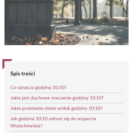
Spis treści
Co oznacza godzina 10:10?
Jakie jest duchowe znaczenie godziny 10:10?
Jakie przesłania niesie widok godziny 10:10?
Jak godzina 10:10 odnosi się do wsparcia
Wszechświata?