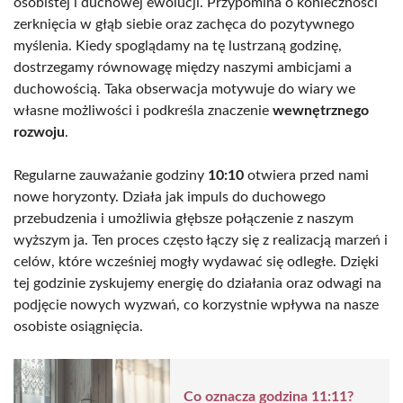
osobistej i duchowej ewolucji. Przypomina o konieczności
zerknięcia w głąb siebie oraz zachęca do pozytywnego
myślenia. Kiedy spoglądamy na tę lustrzaną godzinę,
dostrzegamy równowagę między naszymi ambicjami a
duchowością. Taka obserwacja motywuje do wiary we
własne możliwości i podkreśla znaczenie
wewnętrznego
rozwoju
.
Regularne zauważanie godziny
10:10
otwiera przed nami
nowe horyzonty. Działa jak impuls do duchowego
przebudzenia i umożliwia głębsze połączenie z naszym
wyższym ja. Ten proces często łączy się z realizacją marzeń i
celów, które wcześniej mogły wydawać się odległe. Dzięki
tej godzinie zyskujemy energię do działania oraz odwagi na
podjęcie nowych wyzwań, co korzystnie wpływa na nasze
osobiste osiągnięcia.
Co oznacza godzina 11:11?