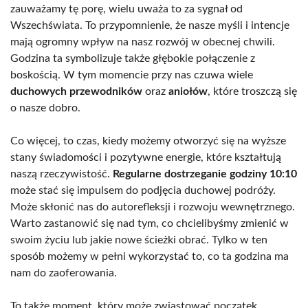
zauważamy tę porę, wielu uważa to za sygnał od
Wszechświata. To przypomnienie, że nasze myśli i intencje
mają ogromny wpływ na nasz rozwój w obecnej chwili.
Godzina ta symbolizuje także głębokie połączenie z
boskością. W tym momencie przy nas czuwa wiele
duchowych przewodników
oraz
aniołów
, które troszczą się
o nasze dobro.
Co więcej, to czas, kiedy możemy otworzyć się na wyższe
stany świadomości i pozytywne energie, które kształtują
naszą rzeczywistość.
Regularne dostrzeganie godziny 10:10
może stać się impulsem do podjęcia duchowej podróży.
Może skłonić nas do autorefleksji i rozwoju wewnętrznego.
Warto zastanowić się nad tym, co chcielibyśmy zmienić w
swoim życiu lub jakie nowe ścieżki obrać. Tylko w ten
sposób możemy w pełni wykorzystać to, co ta godzina ma
nam do zaoferowania.
To także moment, który może zwiastować początek