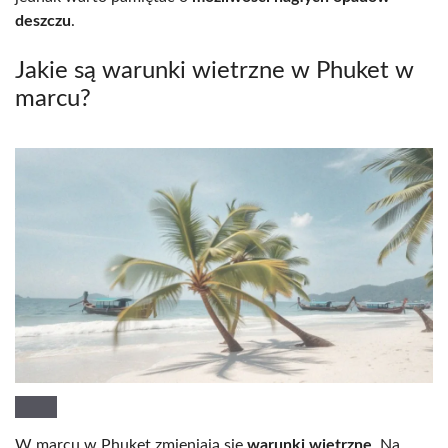
deszczu
.
Jakie są warunki wietrzne w Phuket w
marcu?
W marcu w Phuket zmieniają się
warunki wietrzne
. Na