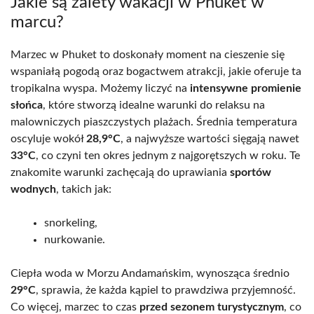
Jakie są zalety wakacji w Phuket w
marcu?
Marzec w Phuket to doskonały moment na cieszenie się
wspaniałą pogodą oraz bogactwem atrakcji, jakie oferuje ta
tropikalna wyspa. Możemy liczyć na
intensywne promienie
słońca
, które stworzą idealne warunki do relaksu na
malowniczych piaszczystych plażach. Średnia temperatura
oscyluje wokół
28,9°C
, a najwyższe wartości sięgają nawet
33°C
, co czyni ten okres jednym z najgorętszych w roku. Te
znakomite warunki zachęcają do uprawiania
sportów
wodnych
, takich jak:
snorkeling,
nurkowanie.
Ciepła woda w Morzu Andamańskim, wynosząca średnio
29°C
, sprawia, że każda kąpiel to prawdziwa przyjemność.
Co więcej, marzec to czas
przed sezonem turystycznym
, co