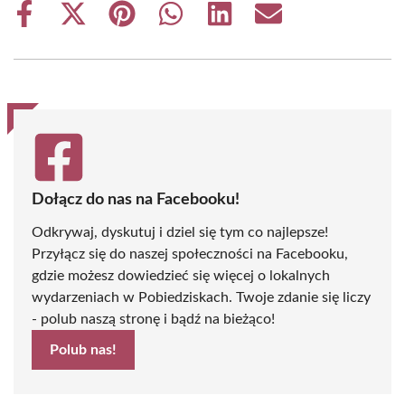
Share
Share
Share
Share
Share
Share
on
on
on
on
on
on
Facebook
X
Pinterest
WhatsApp
LinkedIn
Email
(Twitter)
Dołącz do nas na Facebooku!
Odkrywaj, dyskutuj i dziel się tym co najlepsze!
Przyłącz się do naszej społeczności na Facebooku,
gdzie możesz dowiedzieć się więcej o lokalnych
wydarzeniach w Pobiedziskach. Twoje zdanie się liczy
- polub naszą stronę i bądź na bieżąco!
Polub nas!