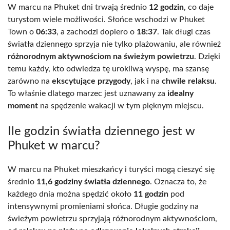
W marcu na Phuket dni trwają średnio
12 godzin
, co daje
turystom wiele możliwości. Słońce wschodzi w Phuket
Town o
06:33
, a zachodzi dopiero o
18:37
. Tak długi czas
światła dziennego sprzyja nie tylko plażowaniu, ale również
różnorodnym aktywnościom na świeżym powietrzu
. Dzięki
temu każdy, kto odwiedza tę urokliwą wyspę, ma szansę
zarówno na
ekscytujące przygody
, jak i na
chwile relaksu
.
To właśnie dlatego marzec jest uznawany za
idealny
moment
na spędzenie wakacji w tym pięknym miejscu.
Ile godzin światła dziennego jest w
Phuket w marcu?
W marcu na Phuket mieszkańcy i turyści mogą cieszyć się
średnio
11,6 godziny światła dziennego
. Oznacza to, że
każdego dnia można spędzić około
11 godzin
pod
intensywnymi promieniami słońca. Długie godziny na
świeżym powietrzu sprzyjają różnorodnym aktywnościom,