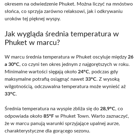
okresem na odwiedzenie Phuket. Można liczyć na mnóstwo
słońca, co sprzyja zarówno relaksowi, jak i odkrywaniu
uroków tej pięknej wyspy.
Jak wygląda średnia temperatura w
Phuket w marcu?
W marcu średnia temperatura w Phuket oscyluje między
26
a 30°C
, co czyni ten okres jednym z najgorętszych w roku.
Minimalne wartości sięgają około
24°C
, podczas gdy
maksymalne potrafią osiągnąć nawet
33°C
. Z wysoką
wilgotnością, odczuwalna temperatura może wynieść aż
33°C
.
Średnia temperatura na wyspie zbliża się do
28,9°C
, co
odpowiada około
85°F
w Phuket Town. Warto zaznaczyć,
że w marcu panują warunki sprzyjające upalnej aurze,
charakterystyczne dla gorącego sezonu.