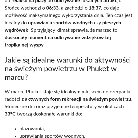
od
relaksu na plaży
po
odkrywanie lokalnych atrakcji
.
Słońce wschodzi o
06:33
, a zachodzi o
18:37
, co daje
możliwość maksymalnego wykorzystania dnia. Ten czas jest
idealny do
uprawiania sportów wodnych
czy
pieszych
wędrówek
. Sprzyjający klimat sprawia, że marzec to
doskonały moment na odkrywanie wdzięków tej
tropikalnej wyspy
.
Jakie są idealne warunki do aktywności
na świeżym powietrzu w Phuket w
marcu?
W marcu Phuket staje się idealnym miejscem do czerpania
radości z
aktywnych form rekreacji na świeżym powietrzu
.
Słoneczne dni oraz przyjemne temperatury w okolicach
33°C
tworzą doskonałe warunki do:
plażowania,
uprawiania sportów wodnych,