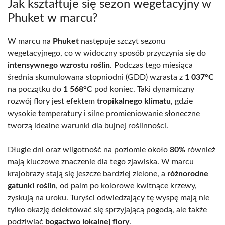
Jak kształtuje się sezon wegetacyjny w
Phuket w marcu?
W marcu na
Phuket
następuje szczyt sezonu
wegetacyjnego, co w widoczny sposób przyczynia się do
intensywnego wzrostu roślin
. Podczas tego miesiąca
średnia skumulowana stopniodni (GDD) wzrasta z
1 037°C
na początku do
1 568°C
pod koniec. Taki dynamiczny
rozwój flory jest efektem
tropikalnego klimatu
, gdzie
wysokie temperatury i silne promieniowanie słoneczne
tworzą idealne warunki dla bujnej roślinności.
Długie dni oraz wilgotność na poziomie około
80%
również
mają kluczowe znaczenie dla tego zjawiska. W marcu
krajobrazy stają się jeszcze bardziej zielone, a
różnorodne
gatunki roślin
, od palm po kolorowe kwitnące krzewy,
zyskują na uroku. Turyści odwiedzający tę wyspę mają nie
tylko okazję delektować się sprzyjającą pogodą, ale także
podziwiać
bogactwo lokalnej flory
.