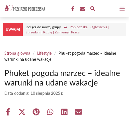
Przejdź
M
do
treści
Dołącz do nowej grupy
Pobiedziska - Ogłoszenia |
UWAGA!
Sprzedam | Kupię | Zamienię | Praca
Strona główna
/
Lifestyle
/
Phuket pogoda marzec – idealne
warunki na udane wakacje
Phuket pogoda marzec – idealne
warunki na udane wakacje
Data dodania:
10 sierpnia 2025 r.
Share
Share
Share
Share
Share
Share
on
on
on
on
on
on
Facebook
X
Pinterest
WhatsApp
LinkedIn
Email
(Twitter)