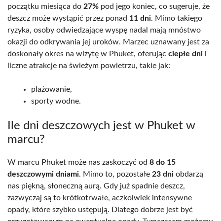
początku miesiąca do
27%
pod jego koniec, co sugeruje, że
deszcz może wystąpić przez ponad
11 dni
. Mimo takiego
ryzyka, osoby odwiedzające wyspę nadal mają mnóstwo
okazji do odkrywania jej uroków. Marzec uznawany jest za
doskonały okres na wizytę w Phuket, oferując
ciepłe dni
i
liczne atrakcje na świeżym powietrzu, takie jak:
plażowanie,
sporty wodne.
Ile dni deszczowych jest w Phuket w
marcu?
W marcu Phuket może nas zaskoczyć od
8 do 15
deszczowymi dniami
. Mimo to, pozostałe
23 dni
obdarzą
nas piękną, słoneczną aurą. Gdy już spadnie deszcz,
zazwyczaj są to krótkotrwałe, aczkolwiek intensywne
opady, które szybko ustępują. Dlatego dobrze jest być