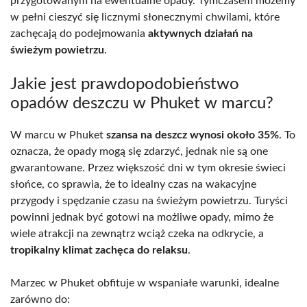
przygotowanym na ewentualne opady. Tymczasem możemy
w pełni cieszyć się licznymi słonecznymi chwilami, które
zachęcają do podejmowania
aktywnych działań na
świeżym powietrzu
.
Jakie jest prawdopodobieństwo
opadów deszczu w Phuket w marcu?
W marcu w Phuket
szansa na deszcz wynosi około 35%
. To
oznacza, że opady mogą się zdarzyć, jednak nie są one
gwarantowane. Przez większość dni w tym okresie świeci
słońce, co sprawia, że to idealny czas na wakacyjne
przygody i spędzanie czasu na świeżym powietrzu. Turyści
powinni jednak być gotowi na możliwe opady, mimo że
wiele atrakcji na zewnątrz wciąż czeka na odkrycie, a
tropikalny klimat zachęca do relaksu
.
Marzec w Phuket obfituje w wspaniałe warunki, idealne
zarówno do: