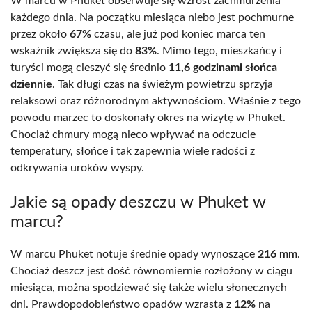
W marcu w Phuket obserwuje się wzrost zachmurzenia
każdego dnia. Na początku miesiąca niebo jest pochmurne
przez około
67%
czasu, ale już pod koniec marca ten
wskaźnik zwiększa się do
83%
. Mimo tego, mieszkańcy i
turyści mogą cieszyć się średnio
11,6 godzinami słońca
dziennie
. Tak długi czas na świeżym powietrzu sprzyja
relaksowi oraz różnorodnym aktywnościom. Właśnie z tego
powodu marzec to doskonały okres na wizytę w Phuket.
Chociaż chmury mogą nieco wpływać na odczucie
temperatury, słońce i tak zapewnia wiele radości z
odkrywania uroków wyspy.
Jakie są opady deszczu w Phuket w
marcu?
W marcu Phuket notuje średnie opady wynoszące
216 mm
.
Chociaż deszcz jest dość równomiernie rozłożony w ciągu
miesiąca, można spodziewać się także wielu słonecznych
dni. Prawdopodobieństwo opadów wzrasta z
12%
na