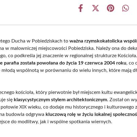
Share
Share
Share
Shar
on
on
on
on
Facebook
X
Pinterest
What
(Twitter)
ętego Ducha w Pobiedziskach to
ważna rzymskokatolicka wspól
na w malowniczej miejscowości Pobiedziska. Należy ona do dek
go, co podkreśla jej znaczenie w regionalnej strukturze Kościoła
że parafia została powołana do życia 19 czerwca 2004 roku
, co 
młodą wspólnotą w porównaniu do wielu innych, które mają d
cnego kościoła, który pierwotnie był miejscem kultu ewangelick
uje się
klasycystycznym stylem architektonicznym
. Został on 
 połowie XIX wieku, co dodaje mu historycznego i kulturowego 
czna budowla odgrywa
kluczową rolę w życiu lokalnej społecznoś
jsce do modlitwy, jak i wspólne spotkania wiernych.