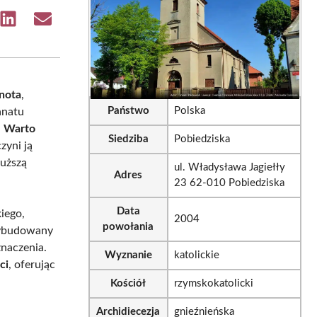
e
Share
Share
on
on
sApp
LinkedIn
Email
nota
,
Państwo
Polska
anatu
.
Warto
Siedziba
Pobiedziska
czyni ją
łuższą
ul. Władysława Jagiełły
Adres
23 62-010 Pobiedziska
Data
iego,
2004
powołania
wybudowany
znaczenia.
Wyznanie
katolickie
ci
, oferując
Kościół
rzymskokatolicki
Archidiecezja
gnieźnieńska