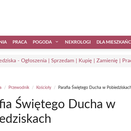
NIA
PRACA
POGODA
NEKROLOGI
DLA MIESZKAŃ
edziska - Ogłoszenia | Sprzedam | Kupię | Zamienię | Pra
a
/
Przewodnik
/
Kościoły
/
Parafia Świętego Ducha w Pobiedziskac
fia Świętego Ducha w
edziskach