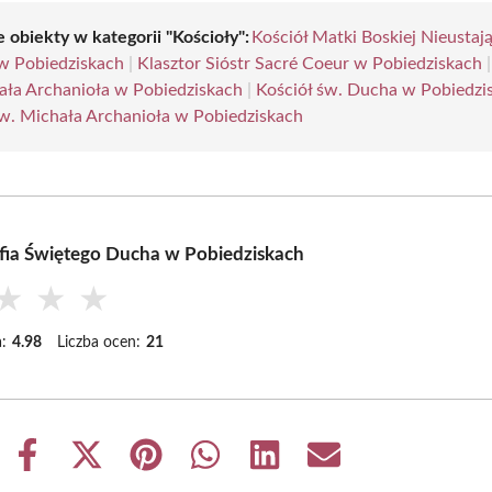
 obiekty w kategorii "Kościoły":
Kościół Matki Boskiej Nieustają
 Pobiedziskach
|
Klasztor Sióstr Sacré Coeur w Pobiedziskach
ała Archanioła w Pobiedziskach
|
Kościół św. Ducha w Pobiedzi
św. Michała Archanioła w Pobiedziskach
fia Świętego Ducha w Pobiedziskach
★
★
★
:
4.98
Liczba ocen:
21
Share
Share
Share
Share
Share
Share
on
on
on
on
on
on