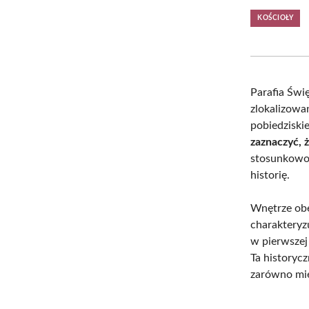
KOŚCIOŁY
Parafia Świ
zlokalizowa
pobiedziskie
zaznaczyć, 
stosunkowo 
historię.
Wnętrze obe
charakteryz
w pierwszej
Ta history
zarówno mie