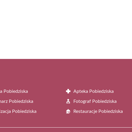
Facebook
X
Pinterest
WhatsApp
LinkedIn
Email
(Twitter)
a Pobiedziska
Apteka Pobiedziska
arz Pobiedziska
Fotograf Pobiedziska
zacja Pobiedziska
Restauracje Pobiedziska