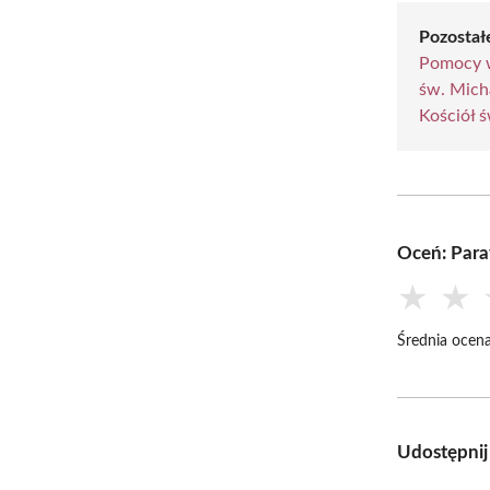
Pozostałe
Pomocy w
św. Mich
Kościół 
Oceń: Para
★
★
Średnia ocena
Udostępnij