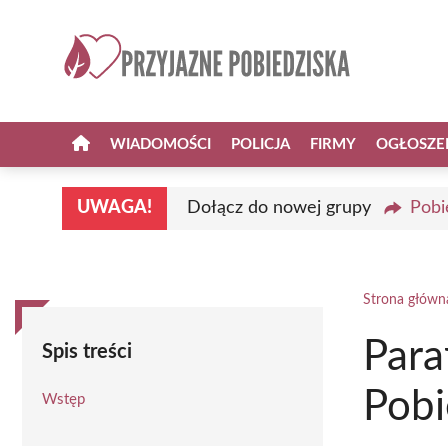
Przejdź
do
treści
WIADOMOŚCI
POLICJA
FIRMY
OGŁOSZE
UWAGA!
Dołącz do nowej grupy
Pobi
Strona główn
Para
Spis treści
Pobi
Wstęp