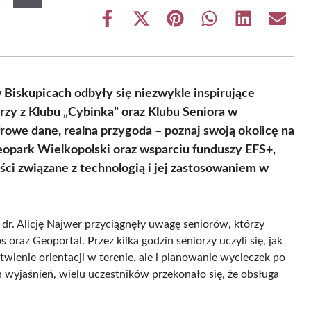
Share
Share
Share
Share
Share
Share
on
on
on
on
on
on
Facebook
X
Pinterest
WhatsApp
LinkedIn
Email
(Twitter)
 w Biskupicach odbyły się niezwykle inspirujące
orzy z Klubu „Cybinka” oraz Klubu Seniora w
owe dane, realna przygoda – poznaj swoją okolicę na
opark Wielkopolski oraz wsparciu funduszy EFS+,
ci związane z technologią i jej zastosowaniem w
dr. Alicję Najwer przyciągnęły uwagę seniorów, którzy
raz Geoportal. Przez kilka godzin seniorzy uczyli się, jak
łatwienie orientacji w terenie, ale i planowanie wycieczek po
h wyjaśnień, wielu uczestników przekonało się, że obsługa