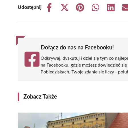
Udostępnij
Share
Share
Share
Share
Share
on
on
on
on
on
Facebook
X
Pinterest
WhatsApp
LinkedIn
(Twitter)
Dołącz do nas na Facebooku!
Odkrywaj, dyskutuj i dziel się tym co najlep
na Facebooku, gdzie możesz dowiedzieć się
Pobiedziskach. Twoje zdanie się liczy - polu
Zobacz Także