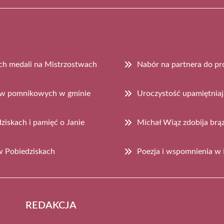
ch medali na Mistrzostwach
Nabór na partnera do pr
zew pomnikowych w gminie
Uroczystość upamiętnia
iskach i pamięć o Janie
Michał Wiąz zdobija br
 w Pobiedziskach
Poezja i wspomnienia w 
REDAKCJA