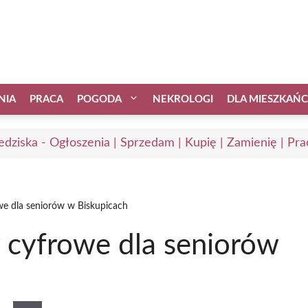
NIA
PRACA
POGODA
NEKROLOGI
DLA MIESZKAŃ
edziska - Ogłoszenia | Sprzedam | Kupię | Zamienię | Pra
owe dla seniorów w Biskupicach
y cyfrowe dla seniorów