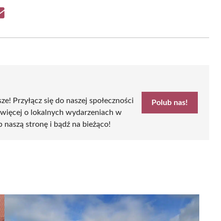
Share
on
Email
sze! Przyłącz się do naszej społeczności
Polub nas!
 więcej o lokalnych wydarzeniach w
b naszą stronę i bądź na bieżąco!