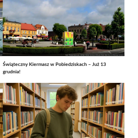
Świąteczny Kiermasz w Pobiedziskach – Już 13
grudnia!