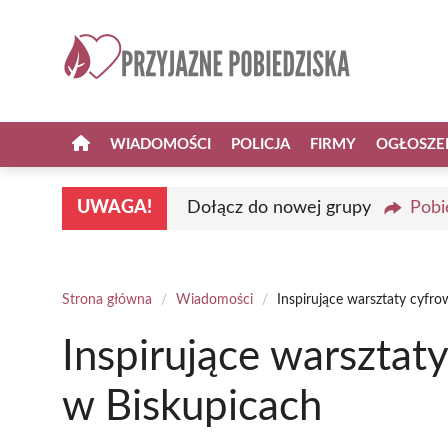
Przejdź
do
treści
WIADOMOŚCI
POLICJA
FIRMY
OGŁOSZE
UWAGA!
Dołącz do nowej grupy
Pobi
Strona główna
/
Wiadomości
/
Inspirujące warsztaty cyfr
Inspirujące warsztat
w Biskupicach