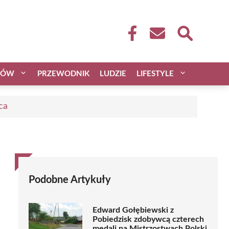
CÓW
PRZEWODNIK
LUDZIE
LIFESTYLE
ca
Podobne Artykuły
Edward Gołębiewski z
Pobiedzisk zdobywcą czterech
medali na Mistrzostwach Polski