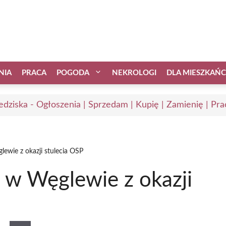
NIA
PRACA
POGODA
NEKROLOGI
DLA MIESZKAŃ
edziska - Ogłoszenia | Sprzedam | Kupię | Zamienię | Pra
ewie z okazji stulecia OSP
w Węglewie z okazji