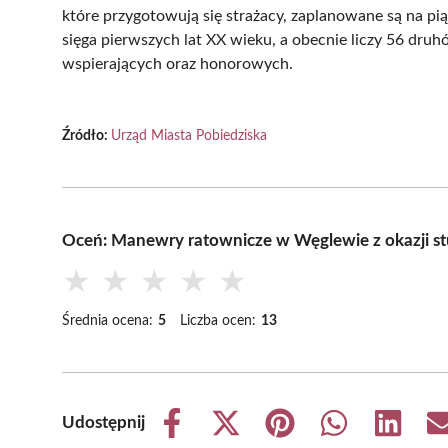
które przygotowują się strażacy, zaplanowane są na pi
sięga pierwszych lat XX wieku, a obecnie liczy 56 d
wspierających oraz honorowych.
Źródło:
Urząd Miasta Pobiedziska
Oceń: Manewry ratownicze w Węglewie z okazji st
★
★
★
★
★
Średnia ocena:
5
Liczba ocen:
13
Udostępnij
Share
Share
Share
Share
Share
on
on
on
on
on