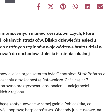
Share
Share
Share
Share
Share
Share
on
on
on
on
on
on
Facebook
X
Pinterest
WhatsApp
LinkedIn
Email
(Twitter)
em intensywnych manewrów ratowniczych, które
 lokalnych strażaków. Blisko dziewięćdziesięciu
ch z różnych regionów województwa brało udział w
owań do obchodów stulecia istnienia lokalnej
owie, a ich organizatorem była Ochotnicza Straż Pożarna z
znaniu oraz Jednostką Ratowniczo-Gaśniczą nr 7.
żą zarówno praktycznemu doskonaleniu umiejętności
kich z regionu.
y będą kontynuowane w samej gminie Pobiedziska, co
zwój i poprawę bezpieczeństwa. Obchody jubileuszowe, na