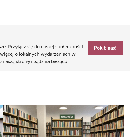
Email
sze! Przyłącz się do naszej społeczności
Polub nas!
 więcej o lokalnych wydarzeniach w
b naszą stronę i bądź na bieżąco!