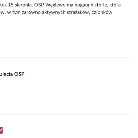
ątek 15 sierpnia. OSP Węglewo ma bogatą historię, która
ruhów, w tym zarówno aktywnych strażaków, członków
ulecia OSP
Share
on