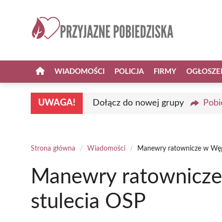
Przejdź
do
treści
WIADOMOŚCI
POLICJA
FIRMY
OGŁOSZE
UWAGA!
Dołącz do nowej grupy
Pobi
Strona główna
/
Wiadomości
/
Manewry ratownicze w Węgl
Manewry ratownicze 
stulecia OSP