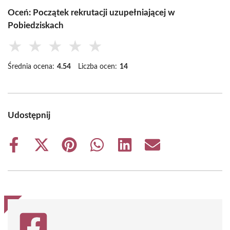
Oceń: Początek rekrutacji uzupełniającej w
Pobiedziskach
★
★
★
★
★
Średnia ocena:
4.54
Liczba ocen:
14
Udostępnij
Share
Share
Share
Share
Share
Share
on
on
on
on
on
on
Facebook
X
Pinterest
WhatsApp
LinkedIn
Email
(Twitter)