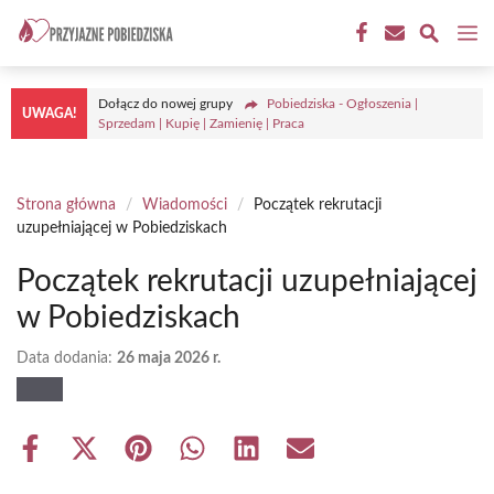
Przejdź
M
do
treści
Dołącz do nowej grupy
Pobiedziska - Ogłoszenia |
UWAGA!
Sprzedam | Kupię | Zamienię | Praca
Strona główna
/
Wiadomości
/
Początek rekrutacji
uzupełniającej w Pobiedziskach
Początek rekrutacji uzupełniającej
w Pobiedziskach
Data dodania:
26 maja 2026 r.
Share
Share
Share
Share
Share
Share
on
on
on
on
on
on
Facebook
X
Pinterest
WhatsApp
LinkedIn
Email