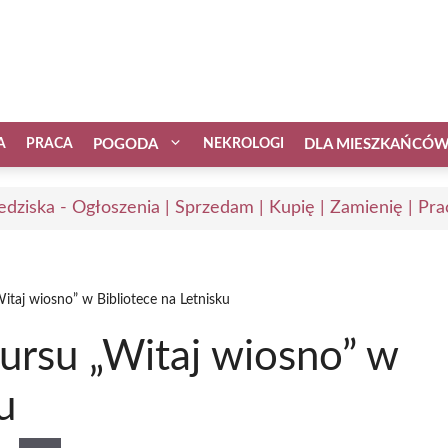
A
PRACA
POGODA
NEKROLOGI
DLA MIESZKAŃCÓ
edziska - Ogłoszenia | Sprzedam | Kupię | Zamienię | Pra
itaj wiosno” w Bibliotece na Letnisku
ursu „Witaj wiosno” w
u