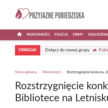
Przejdź
do
treści
WIADOMOŚCI
POLICJA
FIRMY
OGŁOSZENI
UWAGA!
Dołącz do nowej grupy
Pobi
Strona główna
/
Wiadomości
/
Rozstrzygnięcie konkursu „W
Rozstrzygnięcie konk
Bibliotece na Letnisk