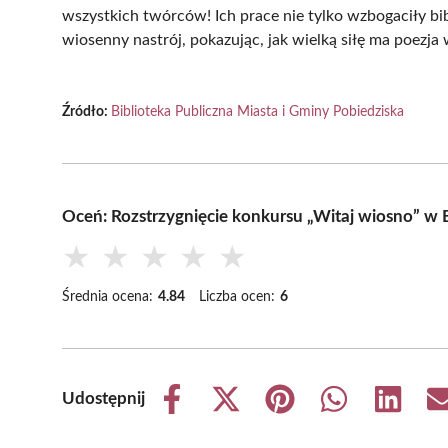
wszystkich twórców! Ich prace nie tylko wzbogaciły bi
wiosenny nastrój, pokazując, jak wielką siłę ma poezja 
Źródło:
Biblioteka Publiczna Miasta i Gminy Pobiedziska
Oceń: Rozstrzygnięcie konkursu „Witaj wiosno” w B
★
★
★
★
★
Średnia ocena:
4.84
Liczba ocen:
6
Udostępnij
Share
Share
Share
Share
Share
on
on
on
on
on
Facebook
X
Pinterest
WhatsApp
LinkedIn