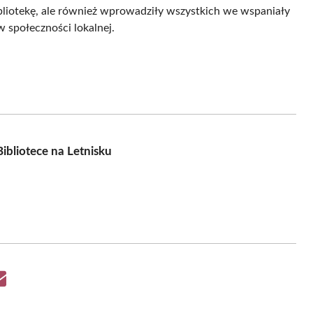
bliotekę, ale również wprowadziły wszystkich we wspaniały
w społeczności lokalnej.
ibliotece na Letnisku
Share
on
Email