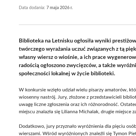
Data dodania:
7 maja 2026 r.
Biblioteka na Letnisku ogłosiła wyniki prestiżo
twórczego wyrażania uczuć związanych z tą piękn
własny wiersz o wiośnie, a ich prace wygenerowa
radością ogłoszono zwycięzców, a także wyróżn
społeczności lokalnej w życie biblioteki.
W konkursie wzięło udział wielu pisarzy amatorów, kt
wiosenny nastrój. Jury, złożone z przedstawicieli bibli
uwagę liczne zgłoszenia oraz ich różnorodność. Ostat
miejscu znalazła się Lilianna Michalak, drugie miejsce 
Dodatkowo, jury przyznało wyróżnienia dla pięciu osób
wierszami. Wśród wyróżnionych znaleźli się Tymon Piet