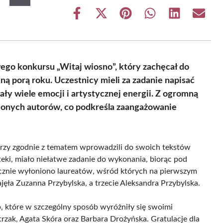
Share
Share
Share
Share
Share
Share
on
on
on
on
on
on
Facebook
X
Pinterest
WhatsApp
LinkedIn
Email
(Twitter)
wego konkursu „Witaj wiosno”, który zachęcał do
ą porą roku. Uczestnicy mieli za zadanie napisać
ły wiele emocji i artystycznej energii. Z ogromną
ionych autorów, co podkreśla zaangażowanie
órzy zgodnie z tematem wprowadzili do swoich tekstów
oteki, miało niełatwe zadanie do wykonania, biorąc pod
ecznie wyłoniono laureatów, wśród których na pierwszym
zajęła Zuzanna Przybylska, a trzecie Aleksandra Przybylska.
, które w szczególny sposób wyróżniły się swoimi
rzak, Agata Skóra oraz Barbara Drożyńska. Gratulacje dla