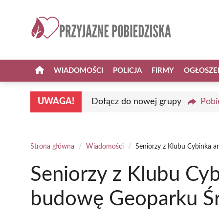
Przejdź
do
treści
WIADOMOŚCI
POLICJA
FIRMY
OGŁOSZE
UWAGA!
Dołącz do nowej grupy
Pobi
Strona główna
/
Wiadomości
/
Seniorzy z Klubu Cybinka 
Seniorzy z Klubu Cyb
budowę Geoparku Śr