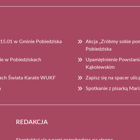
 15.01 w Gminie Pobiedziska
Akcja „Zróbmy sobie po
Pobiedziska
ie w Pobiedziskach
Upamiętnienie Powstani
Kąkolewskim
wach Świata Karate WUKF
Zapisz się na spacer uli
h
Spotkanie z pisarką Mari
REDAKCJA
Skontaktuj się z nami przechodząc na stronę