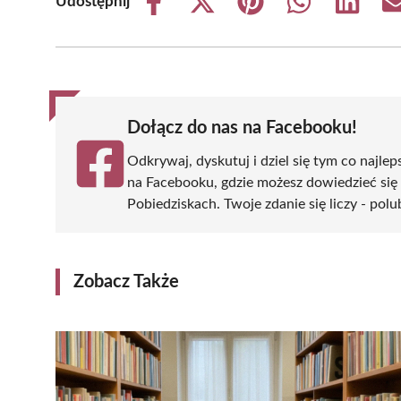
Udostępnij
Share
Share
Share
Share
Share
on
on
on
on
on
Facebook
X
Pinterest
WhatsApp
LinkedIn
(Twitter)
Dołącz do nas na Facebooku!
Odkrywaj, dyskutuj i dziel się tym co najlep
na Facebooku, gdzie możesz dowiedzieć się
Pobiedziskach. Twoje zdanie się liczy - polu
Zobacz Także