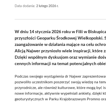
Data dodania:
2 lutego 2026 r.
W dniu 14 stycznia 2026 roku w Filii w Biskupi
przyszłości Geoparku Środkowej Wielkopolski. S
zaangażowanie w działania mające na celu ochron
Alicją Najwer przyniosło wiele inspiracji, któr
Dzięki wspólnym dyskusjom oraz wymianie doświ
cennych informacji na temat potencjalnych obi
Podczas swojego wystąpienia dr Najwer zaprezentował
pozwoliło uczestnikom poszerzyć swoją wiedzę na temat
przyrodnicze, ale również kulturowe, które mogą być i
nowe informacje, aktywnie wypełniali ankiety, dzięki k
geoturystycznych w Parku Krajobrazowym Promno oraz