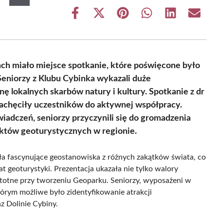
Share
Share
Share
Share
Share
Share
on
on
on
on
on
on
Facebook
X
Pinterest
WhatsApp
LinkedIn
Email
(Twitter)
cach miało miejsce spotkanie, które poświęcone było
eniorzy z Klubu Cybinka wykazali duże
ę lokalnych skarbów natury i kultury. Spotkanie z dr
e zachęciły uczestników do aktywnej współpracy.
adczeń, seniorzy przyczynili się do gromadzenia
ektów geoturystycznych w regionie.
a fascynujące geostanowiska z różnych zakątków świata, co
 geoturystyki. Prezentacja ukazała nie tylko walory
stotne przy tworzeniu Geoparku. Seniorzy, wyposażeni w
tórym możliwe było zidentyfikowanie atrakcji
 Dolinie Cybiny.