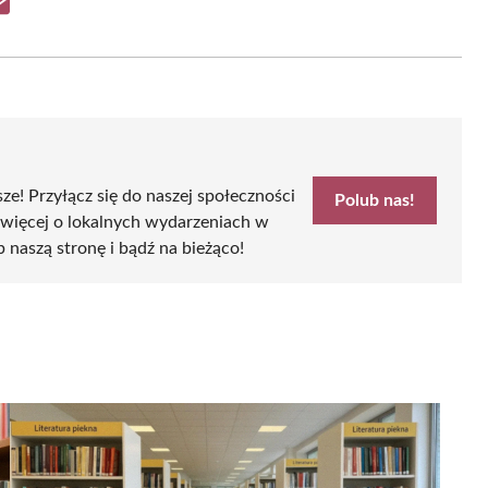
Share
on
Email
sze! Przyłącz się do naszej społeczności
Polub nas!
 więcej o lokalnych wydarzeniach w
b naszą stronę i bądź na bieżąco!