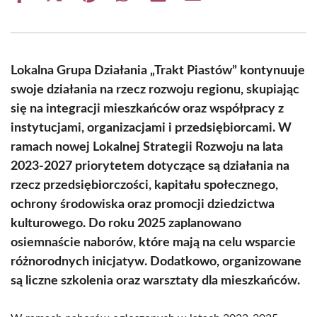
on
on
on
on
on
on
Facebook
X
Pinterest
WhatsApp
LinkedIn
Email
(Twitter)
Lokalna Grupa Działania „Trakt Piastów” kontynuuje
swoje działania na rzecz rozwoju regionu, skupiając
się na integracji mieszkańców oraz współpracy z
instytucjami, organizacjami i przedsiębiorcami. W
ramach nowej Lokalnej Strategii Rozwoju na lata
2023-2027 priorytetem dotyczące są działania na
rzecz przedsiębiorczości, kapitału społecznego,
ochrony środowiska oraz promocji dziedzictwa
kulturowego. Do roku 2025 zaplanowano
osiemnaście naborów, które mają na celu wsparcie
różnorodnych inicjatyw. Dodatkowo, organizowane
są liczne szkolenia oraz warsztaty dla mieszkańców.