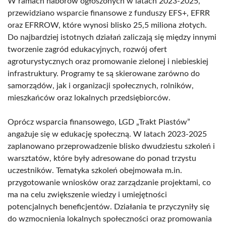
W ramach naborów ogłoszonych w latach 2023-2025,
przewidziano wsparcie finansowe z funduszy EFS+, EFRR
oraz EFRROW, które wynosi blisko 25,5 miliona złotych.
Do najbardziej istotnych działań zaliczają się między innymi
tworzenie zagród edukacyjnych, rozwój ofert
agroturystycznych oraz promowanie zielonej i niebieskiej
infrastruktury. Programy te są skierowane zarówno do
samorządów, jak i organizacji społecznych, rolników,
mieszkańców oraz lokalnych przedsiębiorców.
Oprócz wsparcia finansowego, LGD „Trakt Piastów”
angażuje się w edukację społeczną. W latach 2023-2025
zaplanowano przeprowadzenie blisko dwudziestu szkoleń i
warsztatów, które były adresowane do ponad trzystu
uczestników. Tematyka szkoleń obejmowała m.in.
przygotowanie wniosków oraz zarządzanie projektami, co
ma na celu zwiększenie wiedzy i umiejętności
potencjalnych beneficjentów. Działania te przyczyniły się
do wzmocnienia lokalnych społeczności oraz promowania