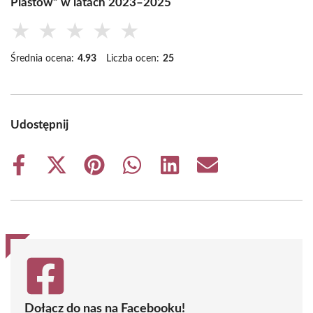
Piastów” w latach 2023–2025
★
★
★
★
★
Średnia ocena:
4.93
Liczba ocen:
25
Udostępnij
Share
Share
Share
Share
Share
Share
on
on
on
on
on
on
Facebook
X
Pinterest
WhatsApp
LinkedIn
Email
(Twitter)
Dołącz do nas na Facebooku!