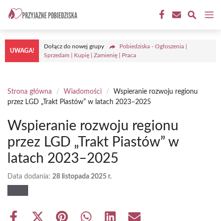
Przejdź
M
do
treści
Dołącz do nowej grupy
Pobiedziska - Ogłoszenia |
UWAGA!
Sprzedam | Kupię | Zamienię | Praca
Strona główna
/
Wiadomości
/
Wspieranie rozwoju regionu
przez LGD „Trakt Piastów” w latach 2023–2025
Wspieranie rozwoju regionu
przez LGD „Trakt Piastów” w
latach 2023–2025
Data dodania:
28 listopada 2025 r.
Share
Share
Share
Share
Share
Share