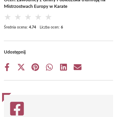
Mistrzostwach Europy w Karate
★
★
★
★
★
Średnia ocena:
4.74
Liczba ocen:
6
Udostępnij
Share
Share
Share
Share
Share
Share
on
on
on
on
on
on
Facebook
X
Pinterest
WhatsApp
LinkedIn
Email
(Twitter)