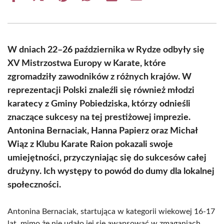
on
on
on
on
on
on
Facebook
X
Pinterest
WhatsApp
LinkedIn
Email
(Twitter)
W dniach 22–26 października w Rydze odbyły się
XV Mistrzostwa Europy w Karate, które
zgromadziły zawodników z różnych krajów. W
reprezentacji Polski znaleźli się również młodzi
karatecy z Gminy Pobiedziska, którzy odnieśli
znaczące sukcesy na tej prestiżowej imprezie.
Antonina Bernaciak, Hanna Papierz oraz Michał
Wiąz z Klubu Karate Raion pokazali swoje
umiejętności, przyczyniając się do sukcesów całej
drużyny. Ich występy to powód do dumy dla lokalnej
społeczności.
Antonina Bernaciak, startująca w kategorii wiekowej 16-17
lat, mimo że nie udało jej się awansować w zmaganiach