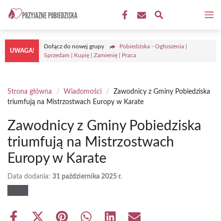
Przejdź
M
do
treści
Dołącz do nowej grupy
Pobiedziska - Ogłoszenia |
UWAGA!
Sprzedam | Kupię | Zamienię | Praca
Strona główna
/
Wiadomości
/
Zawodnicy z Gminy Pobiedziska
triumfują na Mistrzostwach Europy w Karate
Zawodnicy z Gminy Pobiedziska
triumfują na Mistrzostwach
Europy w Karate
Data dodania:
31 października 2025 r.
Share
Share
Share
Share
Share
Share