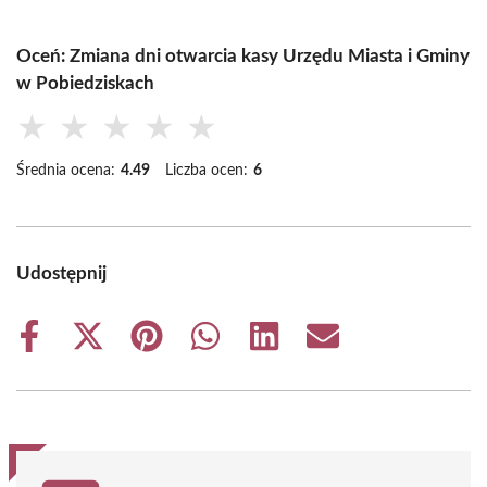
Oceń: Zmiana dni otwarcia kasy Urzędu Miasta i Gminy
w Pobiedziskach
★
★
★
★
★
Średnia ocena:
4.49
Liczba ocen:
6
Udostępnij
Share
Share
Share
Share
Share
Share
on
on
on
on
on
on
Facebook
X
Pinterest
WhatsApp
LinkedIn
Email
(Twitter)