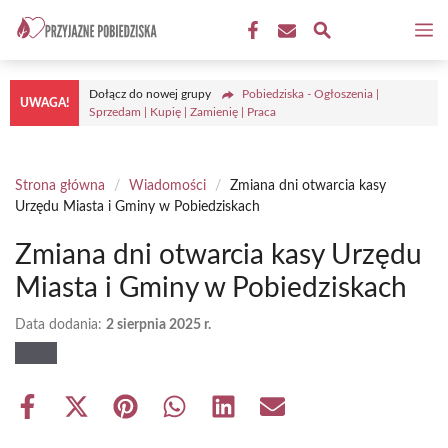
Przejdź
M
do
treści
Dołącz do nowej grupy
Pobiedziska - Ogłoszenia |
UWAGA!
Sprzedam | Kupię | Zamienię | Praca
Strona główna
/
Wiadomości
/
Zmiana dni otwarcia kasy
Urzędu Miasta i Gminy w Pobiedziskach
Zmiana dni otwarcia kasy Urzędu
Miasta i Gminy w Pobiedziskach
Data dodania:
2 sierpnia 2025 r.
Share
Share
Share
Share
Share
Share
on
on
on
on
on
on
Facebook
X
Pinterest
WhatsApp
LinkedIn
Email