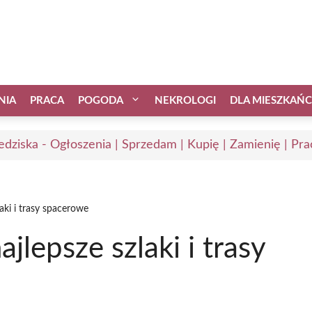
NIA
PRACA
POGODA
NEKROLOGI
DLA MIESZKAŃ
edziska - Ogłoszenia | Sprzedam | Kupię | Zamienię | Pra
aki i trasy spacerowe
lepsze szlaki i trasy