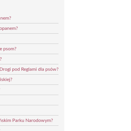
anem?
kopanem?
ne psom?
?
i Drogi pod Reglami dla psów?
iskiej?
?
zańskim Parku Narodowym?
?