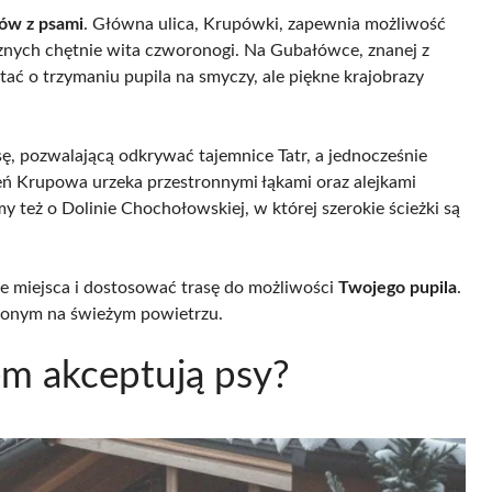
ów z psami
. Główna ulica, Krupówki, zapewnia możliwość
cznych chętnie wita czworonogi. Na Gubałówce, znanej z
tać o trzymaniu pupila na smyczy, ale piękne krajobrazy
, pozwalającą odkrywać tajemnice Tatr, a jednocześnie
ń Krupowa urzeka przestronnymi łąkami oraz alejkami
y też o Dolinie Chochołowskiej, w której szerokie ścieżki są
ne miejsca i dostosować trasę do możliwości
Twojego pupila
.
dzonym na świeżym powietrzu.
em akceptują psy?