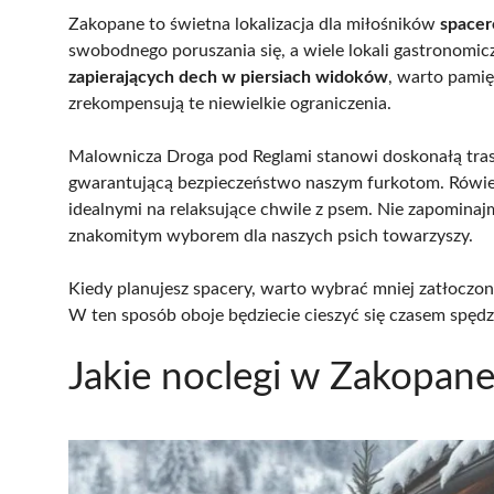
Zakopane to świetna lokalizacja dla miłośników
spacer
swobodnego poruszania się, a wiele lokali gastronomi
zapierających dech w piersiach widoków
, warto pamię
zrekompensują te niewielkie ograniczenia.
Malownicza Droga pod Reglami stanowi doskonałą trasę
gwarantującą bezpieczeństwo naszym furkotom. Rówie
idealnymi na relaksujące chwile z psem. Nie zapominajm
znakomitym wyborem dla naszych psich towarzyszy.
Kiedy planujesz spacery, warto wybrać mniej zatłoczo
W ten sposób oboje będziecie cieszyć się czasem spę
Jakie noclegi w Zakopan