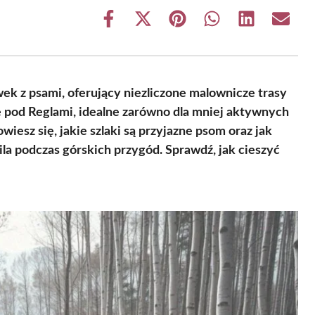
Share
Share
Share
Share
Share
Share
on
on
on
on
on
on
Facebook
X
Pinterest
WhatsApp
LinkedIn
Email
(Twitter)
ek z psami, oferujący niezliczone malownicze trasy
pod Reglami, idealne zarówno dla mniej aktywnych
wiesz się, jakie szlaki są przyjazne psom oraz jak
la podczas górskich przygód. Sprawdź, jak cieszyć