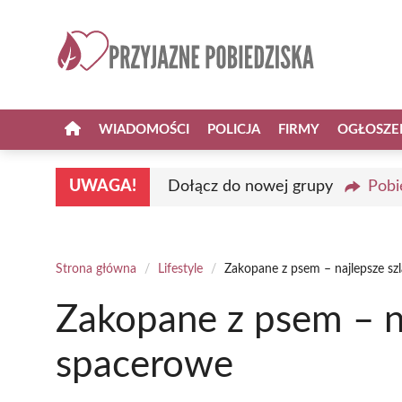
Przejdź
do
treści
WIADOMOŚCI
POLICJA
FIRMY
OGŁOSZE
UWAGA!
Dołącz do nowej grupy
Pobi
Strona główna
/
Lifestyle
/
Zakopane z psem – najlepsze szl
Zakopane z psem – naj
spacerowe