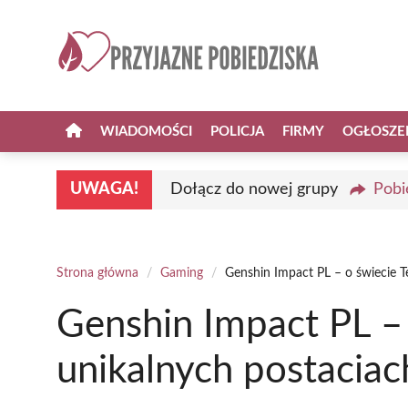
Przejdź
do
treści
WIADOMOŚCI
POLICJA
FIRMY
OGŁOSZE
UWAGA!
Dołącz do nowej grupy
Pobi
Strona główna
/
Gaming
/
Genshin Impact PL – o świecie T
Genshin Impact PL – 
unikalnych postaciac