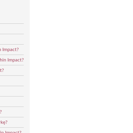
n Impact?
hin Impact?
t?
?
wkę?
in Impact?