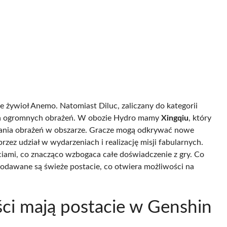
je żywioł Anemo. Natomiast Diluc, zaliczany do kategorii
ania ogromnych obrażeń. W obozie Hydro mamy
Xingqiu
, który
wania obrażeń w obszarze. Gracze mogą odkrywać nowe
rzez udział w wydarzeniach i realizację misji fabularnych.
ściami, co znacząco wzbogaca całe doświadczenie z gry. Co
 dodawane są świeże postacie, co otwiera możliwości na
ści mają postacie w Genshin