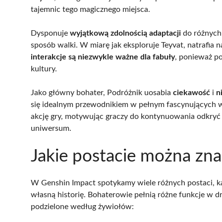
tajemnic tego magicznego miejsca.
Dysponuje
wyjątkową zdolnością adaptacji
do różnych 
sposób walki. W miarę jak eksploruje Teyvat, natrafia 
interakcje są niezwykle ważne dla fabuły
, ponieważ po
kultury.
Jako główny bohater, Podróżnik uosabia
ciekawość
i
n
się idealnym przewodnikiem w pełnym fascynujących wy
akcję gry, motywując graczy do kontynuowania odkryć 
uniwersum.
Jakie postacie można zn
W Genshin Impact spotykamy wiele różnych postaci, ka
własną historię. Bohaterowie pełnią różne funkcje w d
podzielone według żywiołów: