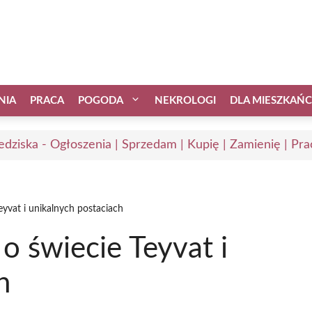
NIA
PRACA
POGODA
NEKROLOGI
DLA MIESZKAŃ
edziska - Ogłoszenia | Sprzedam | Kupię | Zamienię | Pra
eyvat i unikalnych postaciach
o świecie Teyvat i
h