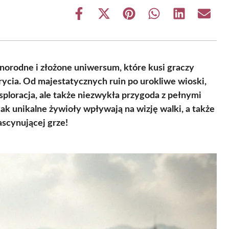
Share
Share
Share
Share
Share
Share
on
on
on
on
on
on
Facebook
X
Pinterest
WhatsApp
LinkedIn
Email
(Twitter)
norodne i złożone uniwersum, które kusi graczy
ycia. Od majestatycznych ruin po urokliwe wioski,
sploracja, ale także niezwykła przygoda z pełnymi
ak unikalne żywioły wpływają na wizję walki, a także
ascynującej grze!