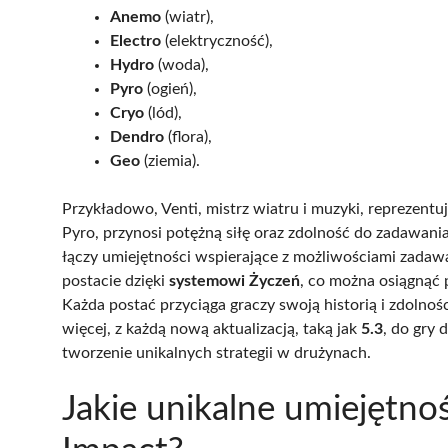
Anemo
(wiatr),
Electro
(elektryczność),
Hydro
(woda),
Pyro
(ogień),
Cryo
(lód),
Dendro
(flora),
Geo
(ziemia).
Przykładowo, Venti, mistrz wiatru i muzyki, reprezentu
Pyro, przynosi potężną siłę oraz zdolność do zadaw
łączy umiejętności wspierające z możliwościami zada
postacie dzięki
systemowi Życzeń
, co można osiągnąć p
Każda postać przyciąga graczy swoją historią i zdolno
więcej, z każdą nową aktualizacją, taką jak
5.3
, do gry
tworzenie unikalnych strategii w drużynach.
Jakie unikalne umiejętno