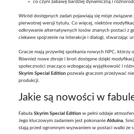
co czyni zabawę bardziej dynamiczną i różnorod
Wśród dostępnych zadań pojawiają się misje związane 
pierwotnej wersji tytułu. Co więcej, niektóre modyfika
odkrywanie alternatywnych losów znanych postaci z 
ciekawe spojrzenie na interakcje i dialogi, stwarzając 
Gracze mają przywilej spotkania nowych NPC, którzy of
Również nowe zbroje i broń dostępne dzięki modyfikac
społeczności znacząco wzbogacają wyjątkowość i róż
Skyrim Special Edition
pozwala graczom przeżywać niez
produkcji.
Jakie są nowości w fabule
Fabuła
Skyrim Special Edition
w pełni oddaje atmosferę
Jego kluczowym zadaniem jest pokonanie
Alduina
, Smo
stają przed ogromnym wyzwaniem w postaci walki ze s