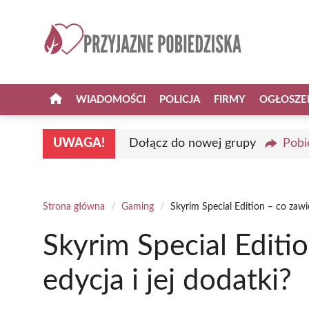
Przejdź
do
treści
WIADOMOŚCI
POLICJA
FIRMY
OGŁOSZE
UWAGA!
Dołącz do nowej grupy
Pobi
Strona główna
/
Gaming
/
Skyrim Special Edition – co zawie
Skyrim Special Editio
edycja i jej dodatki?