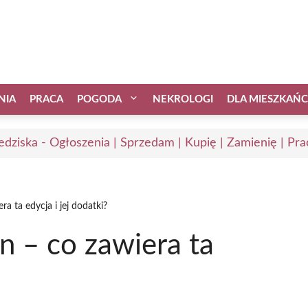
NIA
PRACA
POGODA
NEKROLOGI
DLA MIESZKAŃ
edziska - Ogłoszenia | Sprzedam | Kupię | Zamienię | Pra
ra ta edycja i jej dodatki?
n – co zawiera ta