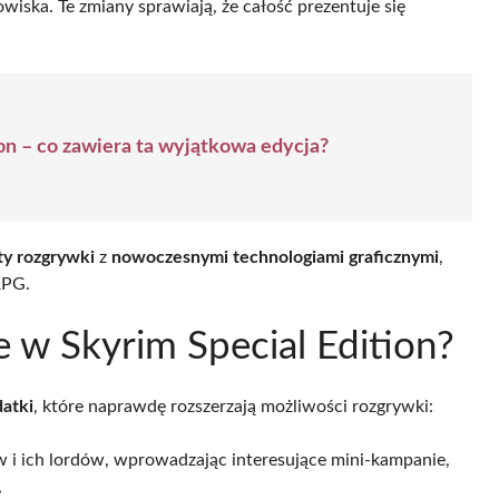
iska. Te zmiany sprawiają, że całość prezentuje się
on – co zawiera ta wyjątkowa edycja?
ty rozgrywki
z
nowoczesnymi technologiami graficznymi
,
RPG.
e w Skyrim Special Edition?
datki
, które naprawdę rozszerzają możliwości rozgrywki:
 i ich lordów, wprowadzając interesujące mini-kampanie,
,