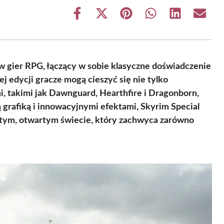
Share
Share
Share
Share
Share
Share
on
on
on
on
on
on
Facebook
X
Pinterest
WhatsApp
LinkedIn
Email
(Twitter)
ów gier RPG, łączący w sobie klasyczne doświadczenie
 edycji gracze mogą cieszyć się nie tylko
, takimi jak Dawnguard, Hearthfire i Dragonborn,
 grafiką i innowacyjnymi efektami, Skyrim Special
atym, otwartym świecie, który zachwyca zarówno