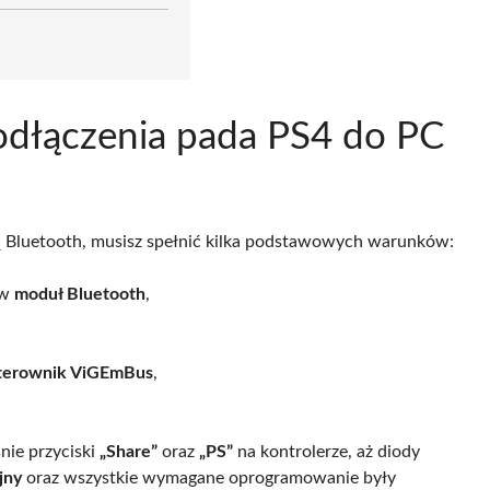
odłączenia pada PS4 do PC
Bluetooth, musisz spełnić kilka podstawowych warunków:
 w
moduł Bluetooth
,
terownik ViGEmBus
,
nie przyciski
„Share”
oraz
„PS”
na kontrolerze, aż diody
jny
oraz wszystkie wymagane oprogramowanie były