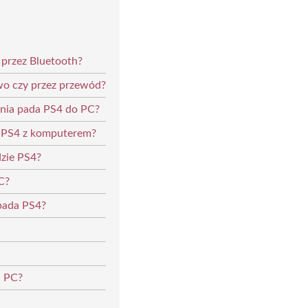
 przez Bluetooth?
o czy przez przewód?
enia pada PS4 do PC?
r PS4 z komputerem?
dzie PS4?
C?
pada PS4?
a PC?