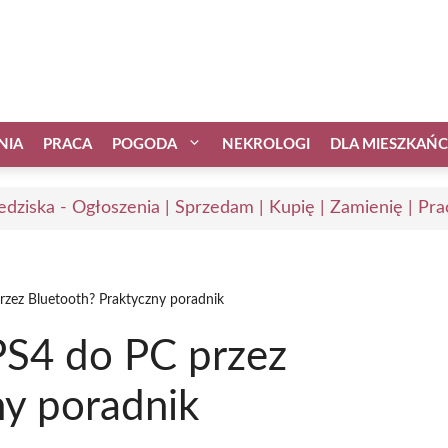
NIA
PRACA
POGODA
NEKROLOGI
DLA MIESZKAŃ
edziska - Ogłoszenia | Sprzedam | Kupię | Zamienię | Pra
rzez Bluetooth? Praktyczny poradnik
PS4 do PC przez
ny poradnik