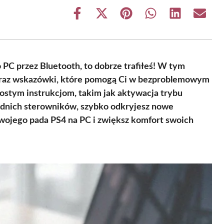
Share
Share
Share
Share
Share
Share
on
on
on
on
on
on
Facebook
X
Pinterest
WhatsApp
LinkedIn
Email
(Twitter)
o PC przez Bluetooth, to dobrze trafiłeś! W tym
 oraz wskazówki, które pomogą Ci w bezproblemowym
ostym instrukcjom, takim jak aktywacja trybu
ednich sterowników, szybko odkryjesz nowe
wojego pada PS4 na PC i zwiększ komfort swoich