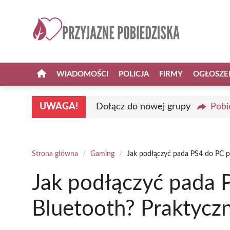
Przejdź
do
treści
WIADOMOŚCI
POLICJA
FIRMY
OGŁOSZE
UWAGA!
Dołącz do nowej grupy
Pobi
Strona główna
/
Gaming
/
Jak podłączyć pada PS4 do PC p
Jak podłączyć pada 
Bluetooth? Praktycz