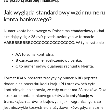
zwiększoną ochronę finansową
.
Jak wygląda standardowy wzór numeru
konta bankowego?
Numer konta bankowego w Polsce ma
standardowy układ
składający się z 26 cyfr przedstawionych w formacie
AABBBBBBBBCCCCCCCCCCCCCCCC
. W tym systemie:
AA
to suma kontrolna,
B
oznacza numer rozliczeniowy banku,
C
to numer indywidualnego rachunku klienta.
Format
IBAN
poszerza tradycyjny numer
NRB
poprzez
dodanie na początku kodu kraju (
PL
) oraz dwóch cyfr
kontrolnych, co sprawia, że cały numer ma 28 znaków. Taka
struktura konta bankowego ułatwia
identyfikację w
transakcjach
zarówno krajowych, jak i zagranicznych, co
jest niezwykle korzystne dla użytkowników, gdyż znacznie