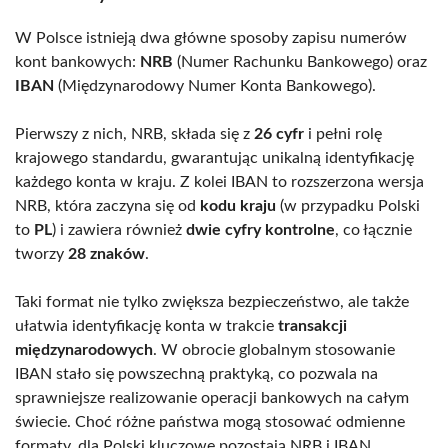
W Polsce istnieją dwa główne sposoby zapisu numerów
kont bankowych:
NRB
(Numer Rachunku Bankowego) oraz
IBAN
(Międzynarodowy Numer Konta Bankowego).
Pierwszy z nich, NRB, składa się z
26 cyfr
i pełni rolę
krajowego standardu, gwarantując unikalną identyfikację
każdego konta w kraju. Z kolei IBAN to rozszerzona wersja
NRB, która zaczyna się od
kodu kraju
(w przypadku Polski
to
PL
) i zawiera również
dwie cyfry kontrolne
, co łącznie
tworzy
28 znaków
.
Taki format nie tylko zwiększa bezpieczeństwo, ale także
ułatwia identyfikację konta w trakcie
transakcji
międzynarodowych
. W obrocie globalnym stosowanie
IBAN stało się powszechną praktyką, co pozwala na
sprawniejsze realizowanie operacji bankowych na całym
świecie. Choć różne państwa mogą stosować odmienne
formaty, dla Polski kluczowe pozostają NRB i IBAN.