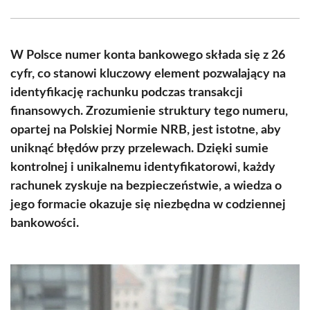
Facebook
X
Pinterest
WhatsApp
LinkedIn
Email
(Twitter)
W Polsce numer konta bankowego składa się z 26
cyfr, co stanowi kluczowy element pozwalający na
identyfikację rachunku podczas transakcji
finansowych. Zrozumienie struktury tego numeru,
opartej na Polskiej Normie NRB, jest istotne, aby
uniknąć błędów przy przelewach. Dzięki sumie
kontrolnej i unikalnemu identyfikatorowi, każdy
rachunek zyskuje na bezpieczeństwie, a wiedza o
jego formacie okazuje się niezbędna w codziennej
bankowości.