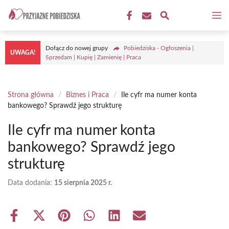
Przejdź
M
do
treści
Dołącz do nowej grupy
Pobiedziska - Ogłoszenia |
UWAGA!
Sprzedam | Kupię | Zamienię | Praca
Strona główna
/
Biznes i Praca
/
Ile cyfr ma numer konta
bankowego? Sprawdź jego strukturę
Ile cyfr ma numer konta
bankowego? Sprawdź jego
strukturę
Data dodania:
15 sierpnia 2025 r.
Share
Share
Share
Share
Share
Share
on
on
on
on
on
on