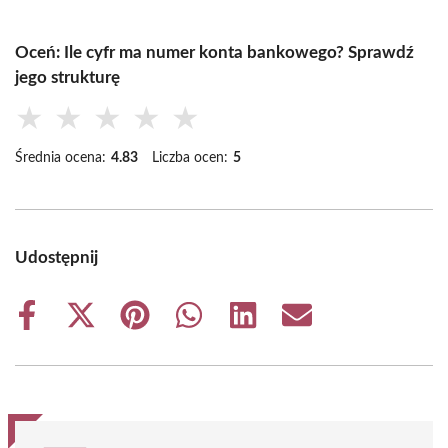
Oceń: Ile cyfr ma numer konta bankowego? Sprawdź
jego strukturę
★
★
★
★
★
Średnia ocena:
4.83
Liczba ocen:
5
Udostępnij
Share
Share
Share
Share
Share
Share
on
on
on
on
on
on
Facebook
X
Pinterest
WhatsApp
LinkedIn
Email
(Twitter)