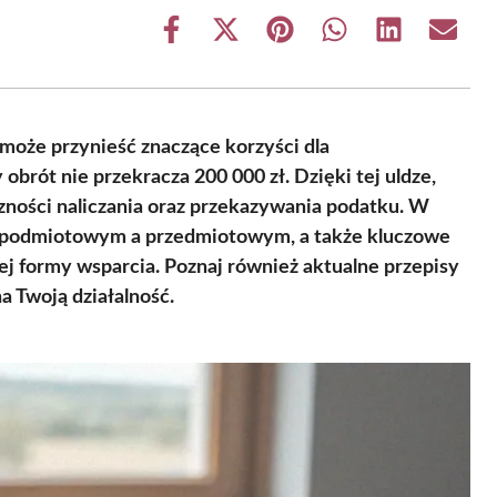
Share
Share
Share
Share
Share
Share
on
on
on
on
on
on
Facebook
X
Pinterest
WhatsApp
LinkedIn
Email
(Twitter)
 może przynieść znaczące korzyści dla
obrót nie przekracza 200 000 zł. Dzięki tej uldze,
czności naliczania oraz przekazywania podatku. W
 podmiotowym a przedmiotowym, a także kluczowe
 tej formy wsparcia. Poznaj również aktualne przepisy
 Twoją działalność.