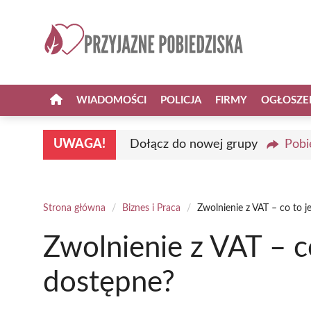
Przejdź
do
treści
WIADOMOŚCI
POLICJA
FIRMY
OGŁOSZE
UWAGA!
Dołącz do nowej grupy
Pobi
Strona główna
/
Biznes i Praca
/
Zwolnienie z VAT – co to je
Zwolnienie z VAT – co
dostępne?