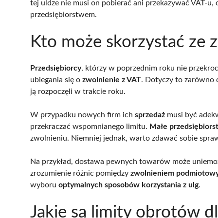
tej uldze nie musi on pobierać ani przekazywać VAT-u, 
przedsiębiorstwem.
Kto może skorzystać ze 
Przedsiębiorcy
, którzy w poprzednim roku nie przekr
ubiegania się o
zwolnienie z VAT
. Dotyczy to zarówno o
ją rozpoczęli w trakcie roku.
W przypadku nowych firm ich
sprzedaż
musi być adekwa
przekraczać wspomnianego limitu.
Małe przedsiębiors
zwolnieniu. Niemniej jednak, warto zdawać sobie sprawę,
Na przykład, dostawa pewnych towarów może uniemożli
zrozumienie różnic pomiędzy
zwolnieniem podmiotow
wyboru
optymalnych sposobów korzystania z ulg
.
Jakie są limity obrotów d