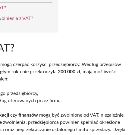
AT?
wolnienia z VAT?
VAT?
o mogą czerpać korzyści przedsiębiorcy. Według przepisów
egłym roku nie przekroczyła
200 000 zł
, mają możliwość
nień:
go przedsiębiorcy,
ug oferowanych przez firmę.
acji
czy
finansów
mogą być zwolnione od VAT, niezależnie
 zwolnienia, przedsiębiorca powinien spełniać określone
ci oraz nieprzekraczanie ustalonego limitu sprzedaży. Dzięki