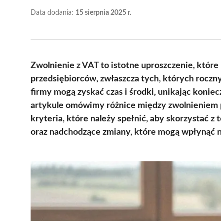
Data dodania:
15 sierpnia 2025 r.
Zwolnienie z VAT to istotne uproszczenie, które
przedsiębiorców, zwłaszcza tych, których roczny 
firmy mogą zyskać czas i środki, unikając konie
artykule omówimy różnice między zwolnieniem
kryteria, które należy spełnić, aby skorzystać z
oraz nadchodzące zmiany, które mogą wpłynąć na