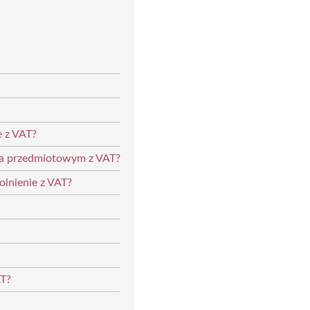
e z VAT?
 a przedmiotowym z VAT?
olnienie z VAT?
AT?