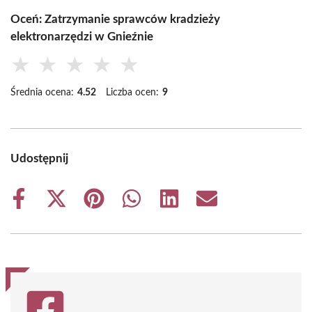
Oceń: Zatrzymanie sprawców kradzieży
elektronarzędzi w Gnieźnie
★
★
★
★
★
Średnia ocena:
4.52
Liczba ocen:
9
Udostępnij
Share
Share
Share
Share
Share
Share
on
on
on
on
on
on
Facebook
X
Pinterest
WhatsApp
LinkedIn
Email
(Twitter)