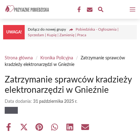
Przejdź
M
do
treści
Dołącz do nowej grupy
Pobiedziska - Ogłoszenia |
UWAGA!
Sprzedam | Kupię | Zamienię | Praca
Strona główna
/
Kronika Policyjna
/
Zatrzymanie sprawców
kradzieży elektronarzędzi w Gnieźnie
Zatrzymanie sprawców kradzieży
elektronarzędzi w Gnieźnie
Data dodania:
31 października 2025 r.
Share
Share
Share
Share
Share
Share
on
on
on
on
on
on
Facebook
X
Pinterest
WhatsApp
LinkedIn
Email