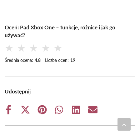
Oceń: Pad Xbox One – funkcje, różnice i jak go
używać?
★
★
★
★
★
Średnia ocena:
4.8
Liczba ocen:
19
Udostępnij
Share
Share
Share
Share
Share
Share
on
on
on
on
on
on
Facebook
X
Pinterest
WhatsApp
LinkedIn
Email
(Twitter)