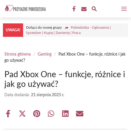
Przejdź
M
do
treści
Dołącz do nowej grupy
Pobiedziska - Ogłoszenia |
UWAGA!
Sprzedam | Kupię | Zamienię | Praca
Strona główna
/
Gaming
/
Pad Xbox One – funkcje, różnice i jak
go używać?
Pad Xbox One – funkcje, różnice i
jak go używać?
Data dodania:
21 sierpnia 2025 r.
Share
Share
Share
Share
Share
Share
on
on
on
on
on
on
Facebook
X
Pinterest
WhatsApp
LinkedIn
Email
(Twitter)