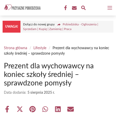
Przejdź
M
do
treści
Dołącz do nowej grupy
Pobiedziska - Ogłoszenia |
UWAGA!
Sprzedam | Kupię | Zamienię | Praca
Strona główna
/
Lifestyle
/
Prezent dla wychowawcy na koniec
szkoły średniej – sprawdzone pomysły
Prezent dla wychowawcy na
koniec szkoły średniej –
sprawdzone pomysły
Data dodania:
5 sierpnia 2025 r.
Share
Share
Share
Share
Share
Share
on
on
on
on
on
on