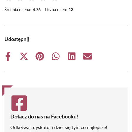
Średnia ocena:
4.76
Liczba ocen:
13
Udostępnij
Share
Share
Share
Share
Share
Share
on
on
on
on
on
on
Facebook
X
Pinterest
WhatsApp
LinkedIn
Email
(Twitter)
Dołącz do nas na Facebooku!
Odkrywaj, dyskutuj i dziel się tym co najlepsze!