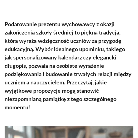
Facebook
X
Pinterest
WhatsApp
LinkedIn
Email
(Twitter)
Podarowanie prezentu wychowawcy z okazji
zakończenia szkoły średniej to piękna tradycja,
która wyraża wdzięczność uczniów za przygodę
edukacyjną. Wybór idealnego upominku, takiego
jak spersonalizowany kalendarz czy elegancki
długopis, pozwala na osobiste wyrażenie
podziękowania i budowanie trwałych relacji między
uczniem a nauczycielem. Przeczytaj, jakie
wyjątkowe propozycje mogą stanowić
niezapomnianą pamiątkę z tego szczególnego
momentu!