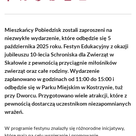
on
on
on
on
on
on
Facebook
X
Pinterest
WhatsApp
LinkedIn
Email
(Twitter)
Mieszkańcy Pobiedzisk zostali zaproszeni na
niezwykłe wydarzenie, które odbędzie się 5
października 2025 roku. Festyn Edukacyjny z okazji
jubileuszu 10-lecia Schroniska dla Zwierząt w
Skałowie z pewnością przyciągnie miłośników
zwierząt oraz całe rodziny. Wydarzenie
zaplanowano w godzinach od 11:00 do 15:00 i
odbędzie się w Parku Miejskim w Kostrzynie, tuż
przy Dworcu. Przygotowano wiele atrakcji, które z
pewnością dostarczą uczestnikom niezapomnianych
wrażeń.
W programie festynu znalazły się różnorodne inicjatywy,
które mają na celu wspieranie i promowanie