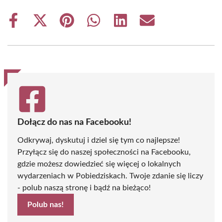
Share
Share
Share
Share
Share
Share
on
on
on
on
on
on
Facebook
X
Pinterest
WhatsApp
LinkedIn
Email
(Twitter)
Dołącz do nas na Facebooku!
Odkrywaj, dyskutuj i dziel się tym co najlepsze!
Przyłącz się do naszej społeczności na Facebooku,
gdzie możesz dowiedzieć się więcej o lokalnych
wydarzeniach w Pobiedziskach. Twoje zdanie się liczy
- polub naszą stronę i bądź na bieżąco!
Polub nas!