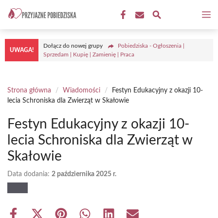
Przejdź
M
do
treści
Dołącz do nowej grupy
Pobiedziska - Ogłoszenia |
UWAGA!
Sprzedam | Kupię | Zamienię | Praca
Strona główna
/
Wiadomości
/
Festyn Edukacyjny z okazji 10-
lecia Schroniska dla Zwierząt w Skałowie
Festyn Edukacyjny z okazji 10-
lecia Schroniska dla Zwierząt w
Skałowie
Data dodania:
2 października 2025 r.
Share
Share
Share
Share
Share
Share