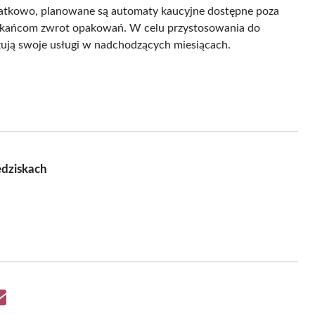
odatkowo, planowane są automaty kaucyjne dostępne poza
szkańcom zwrot opakowań. W celu przystosowania do
zują swoje usługi w nadchodzących miesiącach.
dziskach
Share
on