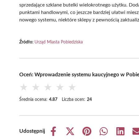
sprzedające szklane butelki wielokrotnego użytku. D
punktami handlowymi, co jeszcze bardziej ułatwi mie
nowego systemu, niektóre sklepy z pewnością zaktuali
Źródło:
Urząd Miasta Pobiedziska
Oceń: Wprowadzenie systemu kaucyjnego w Pobie
★
★
★
★
★
Średnia ocena:
4.87
Liczba ocen:
24
Udostępnij
Share
Share
Share
Share
Share
on
on
on
on
on