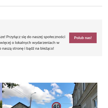
Email
sze! Przyłącz się do naszej społeczności
Polub nas!
 więcej o lokalnych wydarzeniach w
b naszą stronę i bądź na bieżąco!