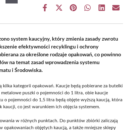
Share
Share
Share
Share
Share
Share
on
on
on
on
on
on
Facebook
X
Pinterest
WhatsApp
LinkedIn
Email
(Twitter)
ono system kaucyjny, który zmienia zasady zwrotu
kszenie efektywności recyklingu i ochrony
bierana za określone rodzaje opakowań, co powinno
ółów na temat zasad wprowadzenia systemu
matu i Środowiska.
kilka kategorii opakowań. Kaucje będą pobierane za butelki
 metalowe puszki o pojemności do 1 litra, obie kaucje
u o pojemności do 1,5 litra będą objęte wyższą kaucją, która
k kaucji, co jest warunkiem ich objęcia systemem.
wania w różnych punktach. Do punktów zbiórki zaliczają
w opakowaniach objętych kaucją, a także mniejsze sklepy