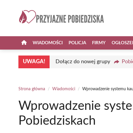
Przejdź
do
treści
WIADOMOŚCI
POLICJA
FIRMY
OGŁOSZE
UWAGA!
Dołącz do nowej grupy
Pobi
Strona główna
/
Wiadomości
/
Wprowadzenie systemu kau
Wprowadzenie syste
Pobiedziskach