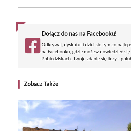
Facebook
X
Pinterest
WhatsApp
LinkedIn
(Twitter)
Dołącz do nas na Facebooku!
Odkrywaj, dyskutuj i dziel się tym co najlep
na Facebooku, gdzie możesz dowiedzieć się
Pobiedziskach. Twoje zdanie się liczy - polu
Zobacz Także