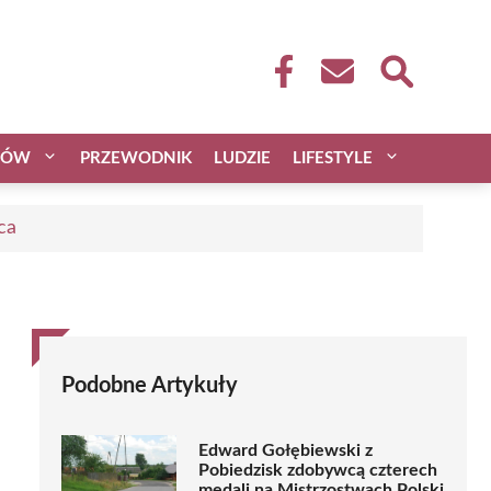
CÓW
PRZEWODNIK
LUDZIE
LIFESTYLE
ca
Podobne Artykuły
Edward Gołębiewski z
Pobiedzisk zdobywcą czterech
medali na Mistrzostwach Polski