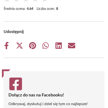
Średnia ocena:
4.64
Liczba ocen:
8
Udostępnij
Share
Share
Share
Share
Share
Share
on
on
on
on
on
on
Facebook
X
Pinterest
WhatsApp
LinkedIn
Email
(Twitter)
Dołącz do nas na Facebooku!
Odkrywaj, dyskutuj i dziel się tym co najlepsze!