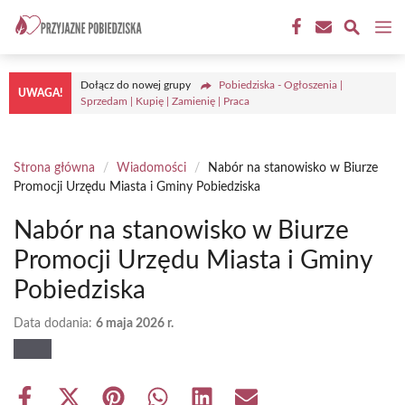
Przejdź
M
do
treści
Dołącz do nowej grupy
Pobiedziska - Ogłoszenia |
UWAGA!
Sprzedam | Kupię | Zamienię | Praca
Strona główna
/
Wiadomości
/
Nabór na stanowisko w Biurze
Promocji Urzędu Miasta i Gminy Pobiedziska
Nabór na stanowisko w Biurze
Promocji Urzędu Miasta i Gminy
Pobiedziska
Data dodania:
6 maja 2026 r.
Share
Share
Share
Share
Share
Share