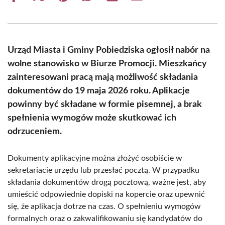
on
on
on
on
on
on
Facebook
X
Pinterest
WhatsApp
LinkedIn
Email
(Twitter)
Urząd Miasta i Gminy Pobiedziska ogłosił nabór na
wolne stanowisko w Biurze Promocji. Mieszkańcy
zainteresowani pracą mają możliwość składania
dokumentów do 19 maja 2026 roku. Aplikacje
powinny być składane w formie pisemnej, a brak
spełnienia wymogów może skutkować ich
odrzuceniem.
Dokumenty aplikacyjne można złożyć osobiście w
sekretariacie urzędu lub przesłać pocztą. W przypadku
składania dokumentów drogą pocztową, ważne jest, aby
umieścić odpowiednie dopiski na kopercie oraz upewnić
się, że aplikacja dotrze na czas. O spełnieniu wymogów
formalnych oraz o zakwalifikowaniu się kandydatów do