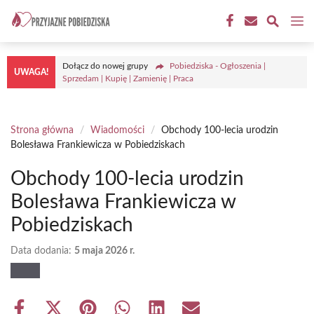
Przejdź
M
do
treści
Dołącz do nowej grupy
Pobiedziska - Ogłoszenia |
UWAGA!
Sprzedam | Kupię | Zamienię | Praca
Strona główna
/
Wiadomości
/
Obchody 100-lecia urodzin
Bolesława Frankiewicza w Pobiedziskach
Obchody 100-lecia urodzin
Bolesława Frankiewicza w
Pobiedziskach
Data dodania:
5 maja 2026 r.
Share
Share
Share
Share
Share
Share