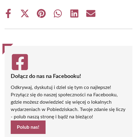
Share
Share
Share
Share
Share
Share
on
on
on
on
on
on
Facebook
X
Pinterest
WhatsApp
LinkedIn
Email
(Twitter)
Dołącz do nas na Facebooku!
Odkrywaj, dyskutuj i dziel się tym co najlepsze!
Przyłącz się do naszej społeczności na Facebooku,
gdzie możesz dowiedzieć się więcej o lokalnych
wydarzeniach w Pobiedziskach. Twoje zdanie się liczy
- polub naszą stronę i bądź na bieżąco!
Polub nas!