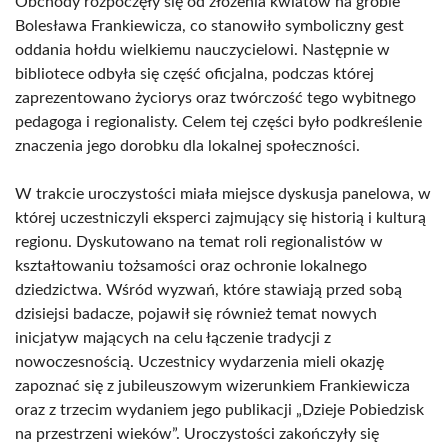
Obchody rozpoczęły się od złożenia kwiatów na grobie
Bolesława Frankiewicza, co stanowiło symboliczny gest
oddania hołdu wielkiemu nauczycielowi. Następnie w
bibliotece odbyła się część oficjalna, podczas której
zaprezentowano życiorys oraz twórczość tego wybitnego
pedagoga i regionalisty. Celem tej części było podkreślenie
znaczenia jego dorobku dla lokalnej społeczności.
W trakcie uroczystości miała miejsce dyskusja panelowa, w
której uczestniczyli eksperci zajmujący się historią i kulturą
regionu. Dyskutowano na temat roli regionalistów w
kształtowaniu tożsamości oraz ochronie lokalnego
dziedzictwa. Wśród wyzwań, które stawiają przed sobą
dzisiejsi badacze, pojawił się również temat nowych
inicjatyw mających na celu łączenie tradycji z
nowoczesnością. Uczestnicy wydarzenia mieli okazję
zapoznać się z jubileuszowym wizerunkiem Frankiewicza
oraz z trzecim wydaniem jego publikacji „Dzieje Pobiedzisk
na przestrzeni wieków”. Uroczystości zakończyły się