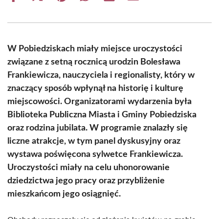
on
on
on
on
on
on
Facebook
X
Pinterest
WhatsApp
LinkedIn
Email
(Twitter)
W Pobiedziskach miały miejsce uroczystości
związane z setną rocznicą urodzin Bolesława
Frankiewicza, nauczyciela i regionalisty, który w
znaczący sposób wpłynął na historię i kulturę
miejscowości. Organizatorami wydarzenia była
Biblioteka Publiczna Miasta i Gminy Pobiedziska
oraz rodzina jubilata. W programie znalazły się
liczne atrakcje, w tym panel dyskusyjny oraz
wystawa poświęcona sylwetce Frankiewicza.
Uroczystości miały na celu uhonorowanie
dziedzictwa jego pracy oraz przybliżenie
mieszkańcom jego osiągnięć.