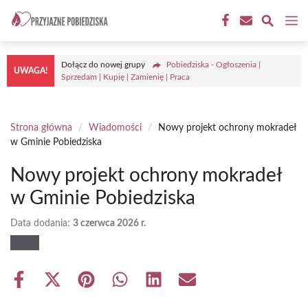
Przejdź
M
do
treści
Dołącz do nowej grupy
Pobiedziska - Ogłoszenia |
UWAGA!
Sprzedam | Kupię | Zamienię | Praca
Strona główna
/
Wiadomości
/
Nowy projekt ochrony mokradeł
w Gminie Pobiedziska
Nowy projekt ochrony mokradeł
w Gminie Pobiedziska
Data dodania:
3 czerwca 2026 r.
Share
Share
Share
Share
Share
Share
on
on
on
on
on
on
Facebook
X
Pinterest
WhatsApp
LinkedIn
Email