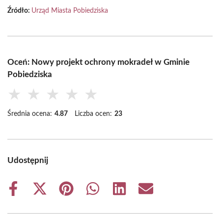
Źródło:
Urząd Miasta Pobiedziska
Oceń: Nowy projekt ochrony mokradeł w Gminie
Pobiedziska
★
★
★
★
★
Średnia ocena:
4.87
Liczba ocen:
23
Udostępnij
Share
Share
Share
Share
Share
Share
on
on
on
on
on
on
Facebook
X
Pinterest
WhatsApp
LinkedIn
Email
(Twitter)