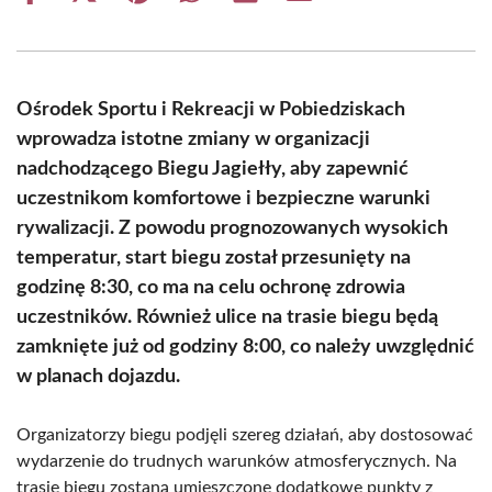
on
on
on
on
on
on
Facebook
X
Pinterest
WhatsApp
LinkedIn
Email
(Twitter)
Ośrodek Sportu i Rekreacji w Pobiedziskach
wprowadza istotne zmiany w organizacji
nadchodzącego Biegu Jagiełły, aby zapewnić
uczestnikom komfortowe i bezpieczne warunki
rywalizacji. Z powodu prognozowanych wysokich
temperatur, start biegu został przesunięty na
godzinę 8:30, co ma na celu ochronę zdrowia
uczestników. Również ulice na trasie biegu będą
zamknięte już od godziny 8:00, co należy uwzględnić
w planach dojazdu.
Organizatorzy biegu podjęli szereg działań, aby dostosować
wydarzenie do trudnych warunków atmosferycznych. Na
trasie biegu zostaną umieszczone dodatkowe punkty z