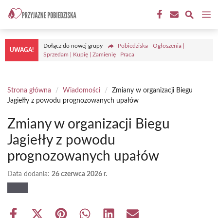
Przejdź
M
do
treści
Dołącz do nowej grupy
Pobiedziska - Ogłoszenia |
UWAGA!
Sprzedam | Kupię | Zamienię | Praca
Strona główna
/
Wiadomości
/
Zmiany w organizacji Biegu
Jagiełły z powodu prognozowanych upałów
Zmiany w organizacji Biegu
Jagiełły z powodu
prognozowanych upałów
Data dodania:
26 czerwca 2026 r.
Share
Share
Share
Share
Share
Share