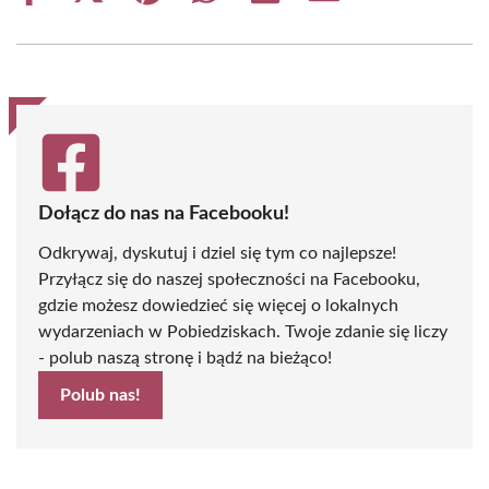
on
on
on
on
on
on
Facebook
X
Pinterest
WhatsApp
LinkedIn
Email
(Twitter)
Dołącz do nas na Facebooku!
Odkrywaj, dyskutuj i dziel się tym co najlepsze!
Przyłącz się do naszej społeczności na Facebooku,
gdzie możesz dowiedzieć się więcej o lokalnych
wydarzeniach w Pobiedziskach. Twoje zdanie się liczy
- polub naszą stronę i bądź na bieżąco!
Polub nas!