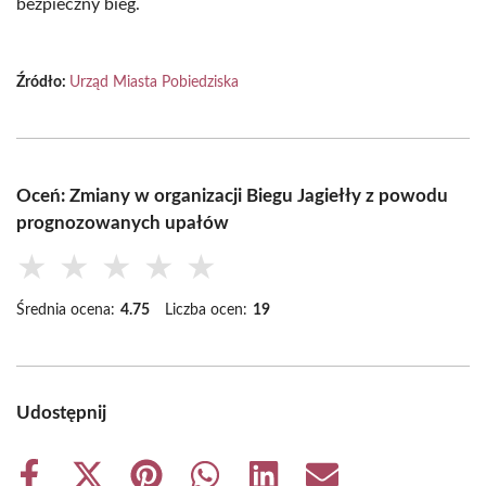
bezpieczny bieg.
Źródło:
Urząd Miasta Pobiedziska
Oceń: Zmiany w organizacji Biegu Jagiełły z powodu
prognozowanych upałów
★
★
★
★
★
Średnia ocena:
4.75
Liczba ocen:
19
Udostępnij
Share
Share
Share
Share
Share
Share