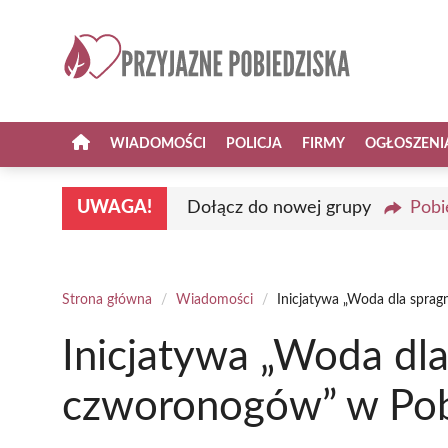
Przejdź
do
treści
WIADOMOŚCI
POLICJA
FIRMY
OGŁOSZENI
UWAGA!
Dołącz do nowej grupy
Pobi
Strona główna
/
Wiadomości
/
Inicjatywa „Woda dla spra
Inicjatywa „Woda dl
czworonogów” w Pob