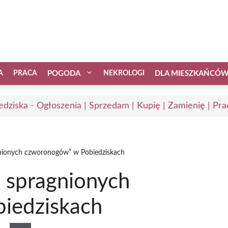
A
PRACA
POGODA
NEKROLOGI
DLA MIESZKAŃCÓ
edziska - Ogłoszenia | Sprzedam | Kupię | Zamienię | Pra
gnionych czworonogów” w Pobiedziskach
a spragnionych
iedziskach