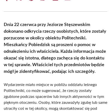
on
on
on
on
on
on
Facebook
X
Pinterest
WhatsApp
LinkedIn
Email
(Twitter)
Dnia 22 czerwca przy Jeziorze Stęszewskim
dokonano odkrycia rzeczy osobistych, które zostały
porzucone w okolicy obiektu Politechniki.
Mieszkańcy Pobiedzisk są proszeni o pomoc w
odnalezieniu ich właściciela. Każda informacja może
okazać się istotna, dlatego zachęca się do kontaktu
w tej sprawie. Właściciel tych przedmiotów będzie
mógł je zidentyfikować, podając ich szczegóły.
Wydarzenie miało miejsce w pobliżu oddziału leśnego
Politechniki, co może sugerować, że rzeczy zostały
zgubione podczas spacerów lub innych aktywności w tym
pięknym otoczeniu. Osoby, które zauważyły zgubę lub same
utraciły coś w tej okolicy, mogą skontaktować się pod