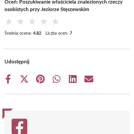
Oceń: Poszukiwanie właściciela znalezionych rzeczy
osobistych przy Jeziorze Stęszewskim
★
★
★
★
★
Średnia ocena:
4.82
Liczba ocen:
7
Udostępnij
Share
Share
Share
Share
Share
Share
on
on
on
on
on
on
Facebook
X
Pinterest
WhatsApp
LinkedIn
Email
(Twitter)