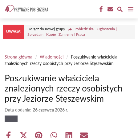
Przejdź
M
do
treści
Dołącz do nowej grupy
Pobiedziska - Ogłoszenia |
UWAGA!
Sprzedam | Kupię | Zamienię | Praca
Strona główna
/
Wiadomości
/
Poszukiwanie właściciela
znalezionych rzeczy osobistych przy Jeziorze Stęszewskim
Poszukiwanie właściciela
znalezionych rzeczy osobistych
przy Jeziorze Stęszewskim
Data dodania:
26 czerwca 2026 r.
Share
Share
Share
Share
Share
Share