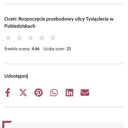
Oceń: Rozpoczęcie przebudowy ulicy Tysiąclecia w
Pobiedziskach
★
★
★
★
★
Średnia ocena:
4.66
Liczba ocen:
21
Udostępnij
Share
Share
Share
Share
Share
Share
on
on
on
on
on
on
Facebook
X
Pinterest
WhatsApp
LinkedIn
Email
(Twitter)