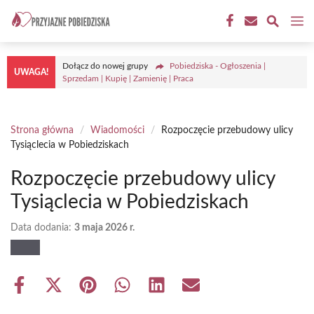
Przejdź
M
do
treści
Dołącz do nowej grupy
Pobiedziska - Ogłoszenia |
UWAGA!
Sprzedam | Kupię | Zamienię | Praca
Strona główna
/
Wiadomości
/
Rozpoczęcie przebudowy ulicy
Tysiąclecia w Pobiedziskach
Rozpoczęcie przebudowy ulicy
Tysiąclecia w Pobiedziskach
Data dodania:
3 maja 2026 r.
Share
Share
Share
Share
Share
Share
on
on
on
on
on
on
Facebook
X
Pinterest
WhatsApp
LinkedIn
Email