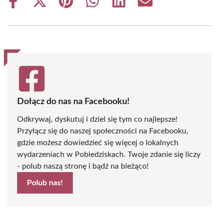
Share
Share
Share
Share
Share
Share
on
on
on
on
on
on
Facebook
X
Pinterest
WhatsApp
LinkedIn
Email
(Twitter)
Dołącz do nas na Facebooku!
Odkrywaj, dyskutuj i dziel się tym co najlepsze!
Przyłącz się do naszej społeczności na Facebooku,
gdzie możesz dowiedzieć się więcej o lokalnych
wydarzeniach w Pobiedziskach. Twoje zdanie się liczy
- polub naszą stronę i bądź na bieżąco!
Polub nas!