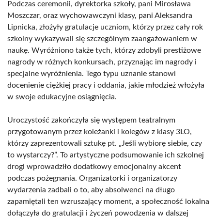
Podczas ceremonii, dyrektorka szkoły, pani Mirosława
Moszczar, oraz wychowawczyni klasy, pani Aleksandra
Lipnicka, złożyły gratulacje uczniom, którzy przez cały rok
szkolny wykazywali się szczególnym zaangażowaniem w
naukę. Wyróżniono także tych, którzy zdobyli prestiżowe
nagrody w różnych konkursach, przyznając im nagrody i
specjalne wyróżnienia. Tego typu uznanie stanowi
docenienie ciężkiej pracy i oddania, jakie młodzież włożyła
w swoje edukacyjne osiągnięcia.
Uroczystość zakończyła się występem teatralnym
przygotowanym przez koleżanki i kolegów z klasy 3LO,
którzy zaprezentowali sztukę pt. „Jeśli wybiorę siebie, czy
to wystarczy?”. To artystyczne podsumowanie ich szkolnej
drogi wprowadziło dodatkowy emocjonalny akcent
podczas pożegnania. Organizatorki i organizatorzy
wydarzenia zadbali o to, aby absolwenci na długo
zapamiętali ten wzruszający moment, a społeczność lokalna
dołączyła do gratulacji i życzeń powodzenia w dalszej