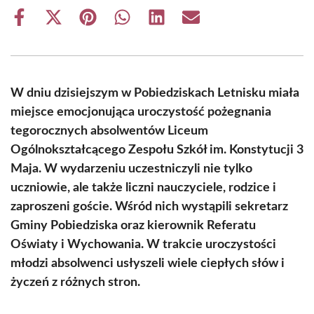
Share
Share
Share
Share
Share
Share
on
on
on
on
on
on
Facebook
X
Pinterest
WhatsApp
LinkedIn
Email
(Twitter)
W dniu dzisiejszym w Pobiedziskach Letnisku miała
miejsce emocjonująca uroczystość pożegnania
tegorocznych absolwentów Liceum
Ogólnokształcącego Zespołu Szkół im. Konstytucji 3
Maja. W wydarzeniu uczestniczyli nie tylko
uczniowie, ale także liczni nauczyciele, rodzice i
zaproszeni goście. Wśród nich wystąpili sekretarz
Gminy Pobiedziska oraz kierownik Referatu
Oświaty i Wychowania. W trakcie uroczystości
młodzi absolwenci usłyszeli wiele ciepłych słów i
życzeń z różnych stron.