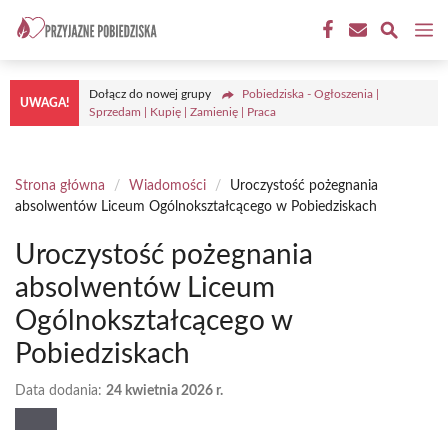
Przejdź
M
do
treści
Dołącz do nowej grupy
Pobiedziska - Ogłoszenia |
UWAGA!
Sprzedam | Kupię | Zamienię | Praca
Strona główna
/
Wiadomości
/
Uroczystość pożegnania
absolwentów Liceum Ogólnokształcącego w Pobiedziskach
Uroczystość pożegnania
absolwentów Liceum
Ogólnokształcącego w
Pobiedziskach
Data dodania:
24 kwietnia 2026 r.