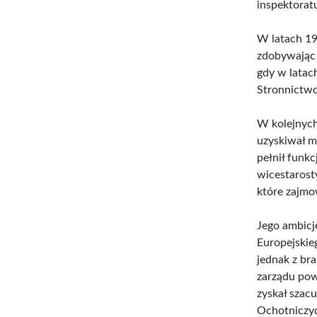
inspektorat
W latach 19
zdobywając 
gdy w latach
Stronnictw
W kolejnych
uzyskiwał m
pełnił funkc
wicestarosty
które zajmo
Jego ambicj
Europejskie
jednak z br
zarządu pow
zyskał szac
Ochotniczyc