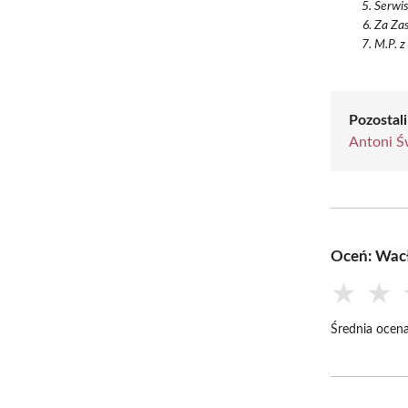
Serwi
Za Zas
M.P. z
Pozostali
Antoni Ś
Oceń: Wac
★
★
Średnia ocena