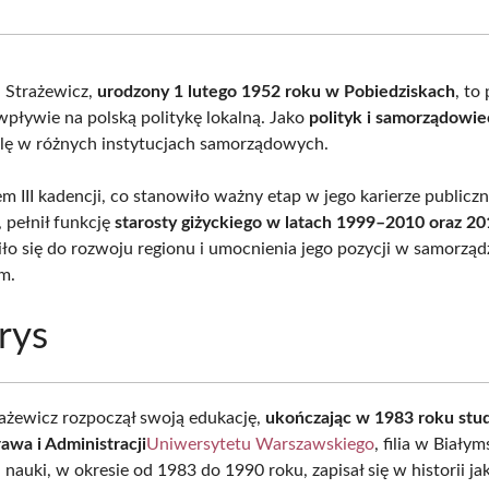
Facebook
X
Pinterest
What
(Twitter)
 Strażewicz,
urodzony 1 lutego 1952 roku w Pobiedziskach
, to
pływie na polską politykę lokalną. Jako
polityk i samorządowie
lę w różnych instytucjach samorządowych.
m III kadencji, co stanowiło ważny etap w jego karierze publiczn
pełnił funkcję
starosty giżyckiego w latach 1999–2010 oraz 2
iło się do rozwoju regionu i umocnienia jego pozycji w samorząd
ym.
rys
żewicz rozpoczął swoją edukację,
ukończając w 1983 roku stud
awa i Administracji
Uniwersytetu Warszawskiego
, filia w Biały
nauki, w okresie od 1983 do 1990 roku, zapisał się w historii j