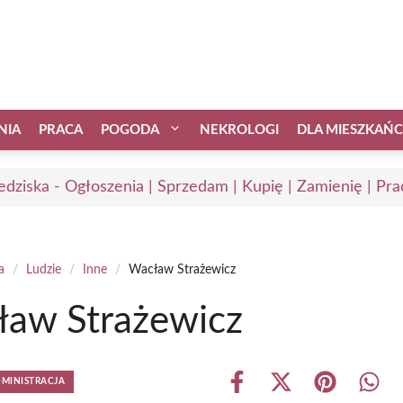
NIA
PRACA
POGODA
NEKROLOGI
DLA MIESZKAŃ
edziska - Ogłoszenia | Sprzedam | Kupię | Zamienię | Pra
a
/
Ludzie
/
Inne
/
Wacław Strażewicz
aw Strażewicz
DMINISTRACJA
Share
Share
Share
Shar
on
on
on
on