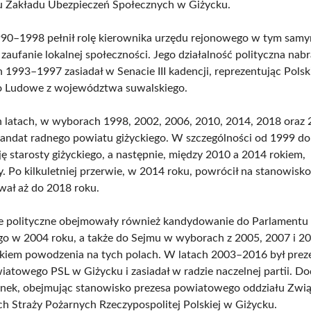
u Zakładu Ubezpieczeń Społecznych w Giżycku.
90–1998 pełnił rolę kierownika urzędu rejonowego w tym samy
zaufanie lokalnej społeczności. Jego działalność polityczna nab
 1993–1997 zasiadał w Senacie III kadencji, reprezentując Polsk
o Ludowe z województwa suwalskiego.
 latach, w wyborach 1998, 2002, 2006, 2010, 2014, 2018 oraz 
andat radnego powiatu giżyckiego. W szczególności od 1999 d
ję starosty giżyckiego, a następnie, między 2010 a 2014 rokiem,
. Po kilkuletniej przerwie, w 2014 roku, powrócił na stanowisko
wał aż do 2018 roku.
e polityczne obejmowały również kandydowanie do Parlamentu
go w 2004 roku, a także do Sejmu w wyborach z 2005, 2007 i 20
akiem powodzenia na tych polach. W latach 2003–2016 był pre
iatowego PSL w Giżycku i zasiadał w radzie naczelnej partii. D
unek, obejmując stanowisko prezesa powiatowego oddziału Zwi
h Straży Pożarnych Rzeczypospolitej Polskiej w Giżycku.