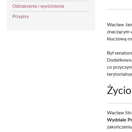
Odznaczenia i wyróżnienia
Przypisy
Wacław Jan
znaczącym w
kluczową ro
Był senatore
Dodatkowo, 
co przyczyn
terytorialn
Życio
Wacław Stra
Wydziale Pr
zakończeniu 