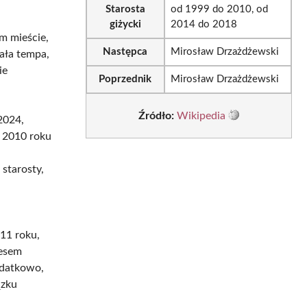
Starosta
od 1999 do 2010, od
giżycki
2014 do 2018
m mieście,
Następca
Mirosław Drzażdżewski
rała tempa,
ie
Poprzednik
Mirosław Drzażdżewski
Źródło:
Wikipedia
2024,
o 2010 roku
 starosty,
11 roku,
zesem
odatkowo,
ązku