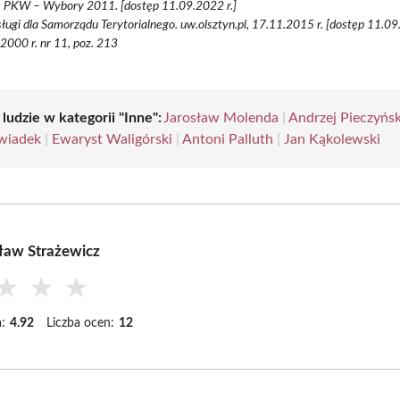
s PKW – Wybory 2011. [dostęp 11.09.2022 r.]
ługi dla Samorządu Terytorialnego. uw.olsztyn.pl, 17.11.2015 r. [dostęp 11.09
 2000 r. nr 11, poz. 213
 ludzie w kategorii "Inne":
Jarosław Molenda
|
Andrzej Pieczyńsk
wiadek
|
Ewaryst Waligórski
|
Antoni Palluth
|
Jan Kąkolewski
ław Strażewicz
★
★
★
:
4.92
Liczba ocen:
12