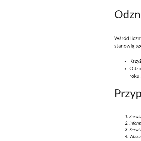
Odzna
Wśród liczn
stanowią sz
Krzy
Odzn
roku.
Przyp
Serwi
Inform
Serwi
Wacław