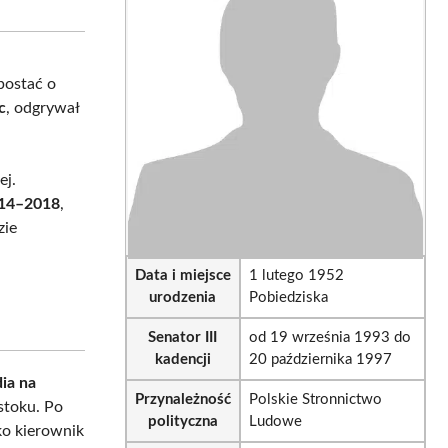
sApp
LinkedIn
Email
 postać o
c
, odgrywał
ej.
014–2018
,
zie
Data i miejsce
1 lutego 1952
urodzenia
Pobiedziska
Senator III
od 19 września 1993 do
kadencji
20 października 1997
ia na
Przynależność
Polskie Stronnictwo
mstoku. Po
polityczna
Ludowe
ako kierownik