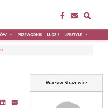
CÓW
PRZEWODNIK
LUDZIE
LIFESTYLE
ca
Wacław Strażewicz
e
Share
Share
on
on