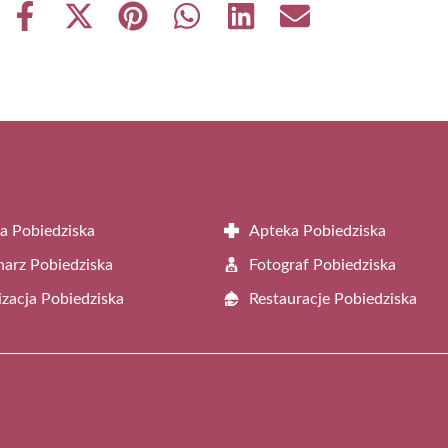
Share
Share
Share
Share
Share
Share
on
on
on
on
on
on
Facebook
X
Pinterest
WhatsApp
LinkedIn
Email
(Twitter)
a Pobiedziska
Apteka Pobiedziska
arz Pobiedziska
Fotograf Pobiedziska
zacja Pobiedziska
Restauracje Pobiedziska