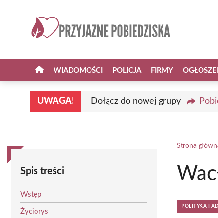
Przejdź
do
treści
WIADOMOŚCI
POLICJA
FIRMY
OGŁOSZE
UWAGA!
Dołącz do nowej grupy
Pobi
Strona główn
Wacł
Spis treści
Wstęp
POLITYKA I A
Życiorys