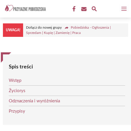
Przejdź
M
do
treści
Dołącz do nowej grupy
Pobiedziska - Ogłoszenia |
UWAGA!
Sprzedam | Kupię | Zamienię | Praca
Spis treści
Wstęp
Życiorys
Odznaczenia i wyróżnienia
Przypisy