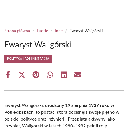
Strona główna
/
Ludzie
/
Inne
/
Ewaryst Waligórski
Ewaryst Waligórski
POLITYKA I ADMINISTRACJA
Share
Share
Share
Share
Share
Share
on
on
on
on
on
on
Facebook
X
Pinterest
WhatsApp
LinkedIn
Email
(Twitter)
Ewaryst Waligórski,
urodzony 19 sierpnia 1937 roku w
Pobiedziskach
, to postać, która odcisnęła swoje piętno w
polskiej polityce oraz inżynierii. Przez lata aktywny jako
inżynier, Waligórski w latach 1990–1992 pełnił rolę