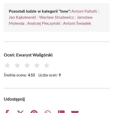
Pozostali ludzie w kategorii "Inne":
Antoni Palluth
|
Jan Kąkolewski
|
Wacław Strażewicz
|
Jarosław
Molenda
|
Andrzej Pieczyński
|
Antoni Świadek
Oceń: Ewaryst Waligórski
★
★
★
★
★
Średnia ocena:
4.53
Liczba ocen:
9
Udostępnij