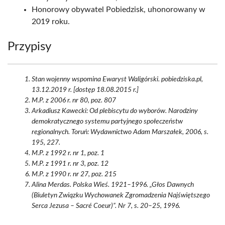
Honorowy obywatel Pobiedzisk, uhonorowany w
2019 roku.
Przypisy
Stan wojenny wspomina Ewaryst Waligórski. pobiedziska.pl,
13.12.2019 r. [dostęp 18.08.2015 r.]
M.P. z 2006 r. nr 80, poz. 807
Arkadiusz Kawecki: Od plebiscytu do wyborów. Narodziny
demokratycznego systemu partyjnego społeczeństw
regionalnych. Toruń: Wydawnictwo Adam Marszałek, 2006, s.
195, 227.
M.P. z 1992 r. nr 1, poz. 1
M.P. z 1991 r. nr 3, poz. 12
M.P. z 1990 r. nr 27, poz. 215
Alina Merdas. Polska Wieś. 1921–1996. „Głos Dawnych
(Biuletyn Związku Wychowanek Zgromadzenia Najświętszego
Serca Jezusa – Sacré Coeur)”. Nr 7, s. 20–25, 1996.